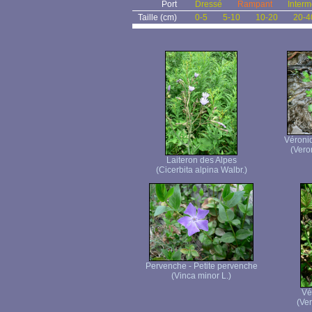
Port
Dressé
Rampant
Interm
Taille (cm)
0-5
5-10
10-20
20-4
Véroni
(Vero
Laiteron des Alpes
(Cicerbita alpina Walbr.)
Pervenche - Petite pervenche
(Vinca minor L.)
Vé
(Ver