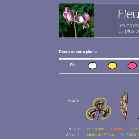
Décrivez votre plante
Fleur
Feuille
Milieu
Aquatique
Humide
Sec
Altitude
Moins de 600 m
De 600 à 