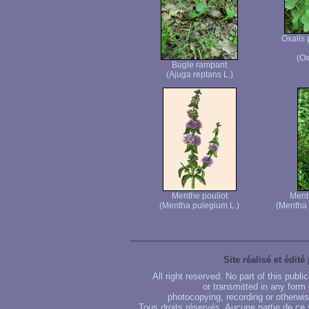
Oxalis 
(Ox
Bugle rampant
(Ajuga reptans L.)
Menthe pouliot
Menth
(Mentha pulegium L.)
(Mentha
Site réalisé et édité
All right reserved. No part of this publ
or transmitted in any form
photocopying, recording or otherwise
Tous droits réservés. Aucune partie de ce 