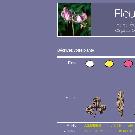
Décrivez votre plante
Fleur
Feuille
Milieu
Aquatique
Humide
Sec
Altitude
Moins de 600 m
De 600 à 