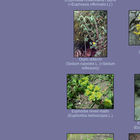
(Euphrasia rostkoviana Hayne
(=Euphrasia officinalis L) )
Orpin réfléchi
(Sedum rupestre L. (=Sedum
reflexum))
Euphorbe réveil matin
(Euphorbia helioscopia L.)
E
(Eu