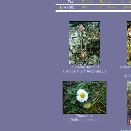
Port
Dressé
Rampant
Interm
Taille (cm)
0-5
5-10
10-20
20-4
Joubarbe des toits
Droser
(Sempervivum tectorum L.)
(Dro
Pâquerette
(Bellis perennis L.)