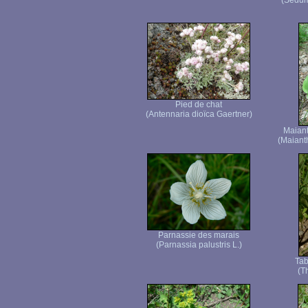
(Sedum
Pied de chat
(Antennaria dioïca Gaertner)
Maiant
(Maiant
Parnassie des marais
(Parnassia palustris L.)
Tab
(T