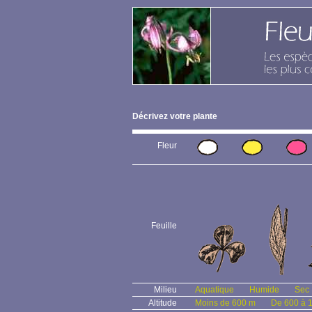
Décrivez votre plante
Fleur
Feuille
Milieu
Aquatique
Humide
Sec
Altitude
Moins de 600 m
De 600 à 