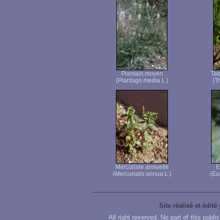
Plantain moyen
Tab
(Plantago media L.)
(T
Mercuriale annuelle
E
(Mercurialis annua L.)
(Eu
Site réalisé et édité
All right reserved. No part of this publ