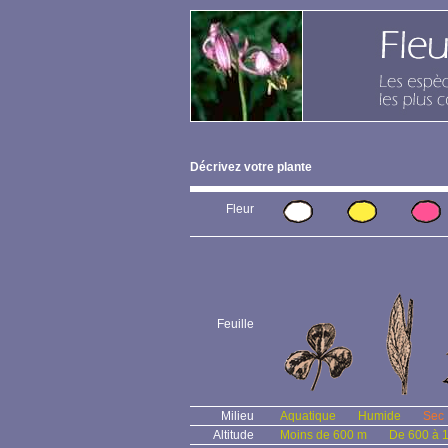
Décrivez votre plante
Fleur
Feuille
Milieu
Aquatique
Humide
Sec
Altitude
Moins de 600 m
De 600 à 