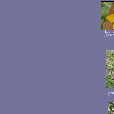
Lysim
(Lysima
(Lythr