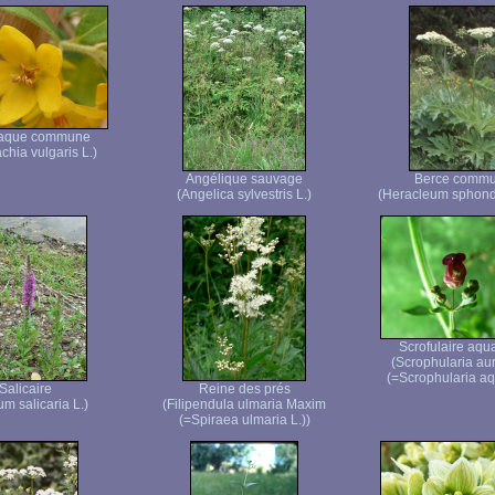
aque commune
chia vulgaris L.)
Angélique sauvage
Berce comm
(Angelica sylvestris L.)
(Heracleum sphond
Scrofulaire aqu
(Scrophularia aur
(=Scrophularia aq
Salicaire
Reine des prés
um salicaria L.)
(Filipendula ulmaria Maxim
(=Spiraea ulmaria L.))