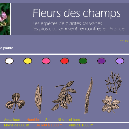
<< re
e plante
Aquatique
Humide
Sec
Ni sec, ni humide
Moins de 600 m
De 600 à 1000 m
Plus de 1000 m