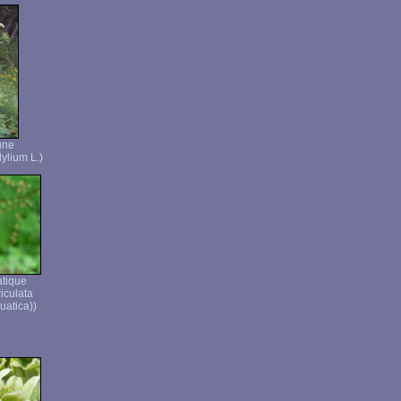
une
ylium L.)
atique
iculata
uatica))