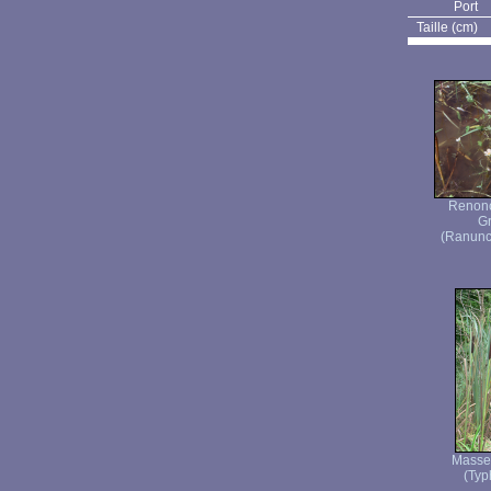
Port
Taille (cm)
Renonc
Gr
(Ranuncu
Masset
(Typh