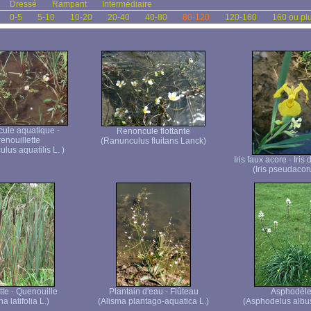
Dressé
Rampant
Intermédiaire
0-5
5-10
10-20
20-40
40-80
80-120
120-160
160 ou pl
ule aquatique -
Renoncule flottante
enouillette
(Ranunculus fluitans Lanck)
lus aquatilis L. )
Iris faux acore - Iris
(Iris pseudacor
te - Quenouille
Plantain d'eau - Flûteau
Asphodèl
a latifolia L.)
(Alisma plantago-aquatica L.)
(Asphodelus albus