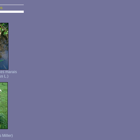
us
 des marais
us L.)
e
 Miller)