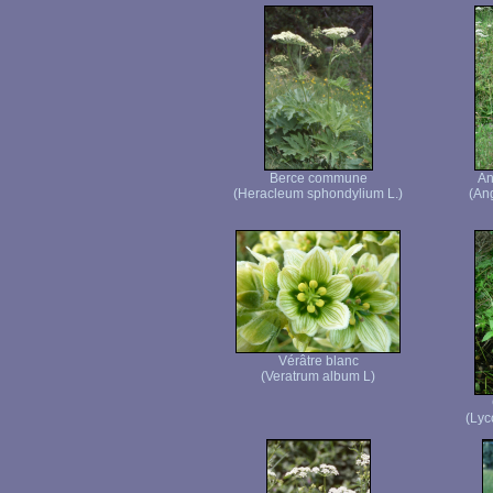
Berce commune
An
(Heracleum sphondylium L.)
(Ang
Vérâtre blanc
(Veratrum album L)
(Lyc