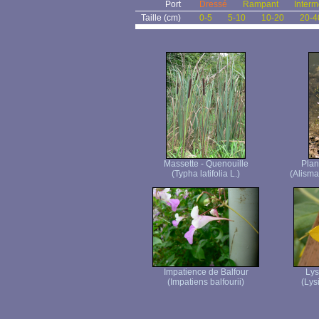
Port
Dressé
Rampant
Interm
Taille (cm)
0-5
5-10
10-20
20-4
Massette - Quenouille
Plan
(Typha latifolia L.)
(Alisma
Impatience de Balfour
Ly
(Impatiens balfourii)
(Lys