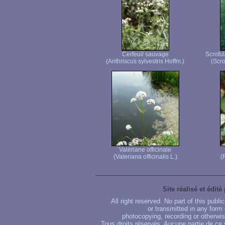
Cerfeuil sauvage
Scroful
(Anthriscus sylvestris Hoffm.)
(Scro
Valériane officinale
(Valeriana officinalis L.)
(
Site réalisé et édité
All right reserved. No part of this publ
or transmitted in any form
photocopying, recording or otherwise
Tous droits réservés. Aucune partie de ce 