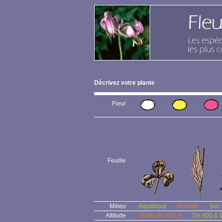
Décrivez votre plante
Fleur
Feuille
Milieu
Aquatique
Humide
Sec
Altitude
Moins de 600 m
De 600 à 