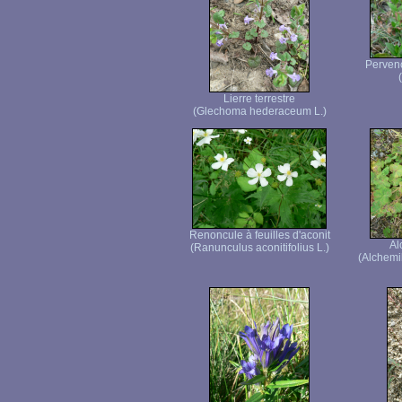
Pervenc
Lierre terrestre
(Glechoma hederaceum L.)
Renoncule à feuilles d'aconit
Al
(Ranunculus aconitifolius L.)
(Alchemi