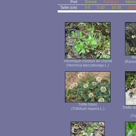
Port
Dressé
Rampant
Interm
Taille (cm)
0-5
5-10
10-20
20-4
Re
Véronique cresson de cheval
(Ranun
(Veronica beccabunga L.)
Trèfle blanc
Trèfle d
(Trifolium repens L.)
(Tr