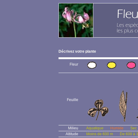
Décrivez votre plante
Fleur
Feuille
Milieu
Aquatique
Humide
Sec
Altitude
Moins de 600 m
De 600 à 