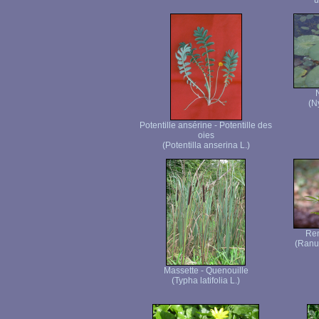
u
(N
Potentille ansérine - Potentille des
oies
(Potentilla anserina L.)
Ren
(Ranu
Massette - Quenouille
(Typha latifolia L.)