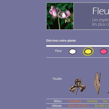
Décrivez votre plante
Fleur
Feuille
Milieu
Aquatique
Humide
Sec
Altitude
Moins de 600 m
De 600 à 