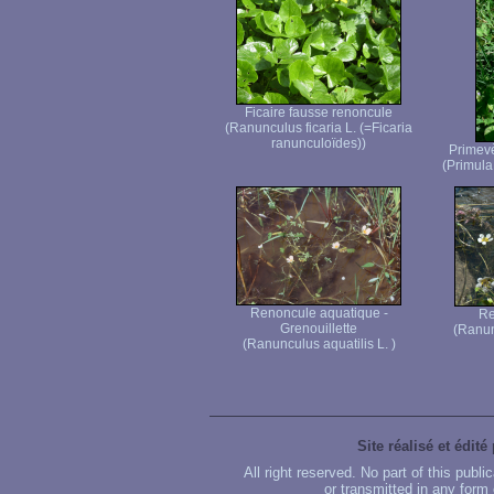
Ficaire fausse renoncule
(Ranunculus ficaria L. (=Ficaria
ranunculoïdes))
Primevè
(Primula 
Renoncule aquatique -
Re
Grenouillette
(Ranun
(Ranunculus aquatilis L. )
Site réalisé et édité
All right reserved. No part of this publ
or transmitted in any form