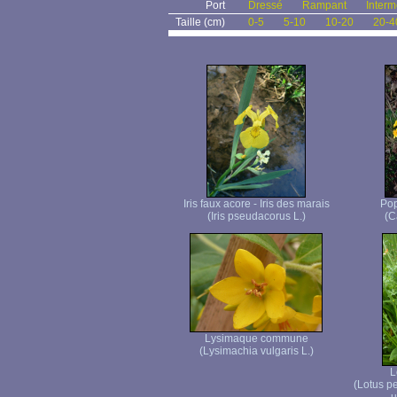
Port
Dressé
Rampant
Interm
Taille (cm)
0-5
5-10
10-20
20-4
Iris faux acore - Iris des marais
Pop
(Iris pseudacorus L.)
(C
Lysimaque commune
(Lysimachia vulgaris L.)
L
(Lotus p