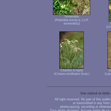
Tormentille
(Potentilla erecta (L.) (=P.
tormentilla))
(Lin
Chardon à rejets
G
(Cirsium erisithales Scop.)
(Lap
Site réalisé et édité
All right reserved. No part of this publ
or transmitted in any form
photocopying, recording or otherwise
Tous droits réservés. Aucune partie de ce 