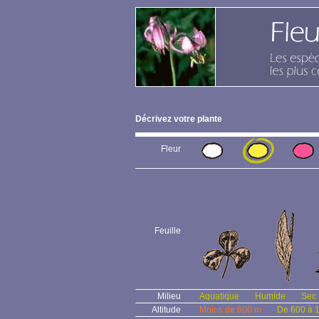
Décrivez votre plante
Fleur
Feuille
Milieu
Aquatique
Humide
Sec
Altitude
Moins de 600 m
De 600 à 