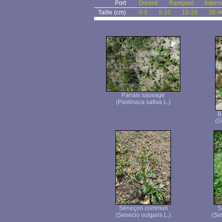
Port
Dressé
Rampant
Interm
Taille (cm)
0-5
5-10
10-20
20-4
Panais sauvage
(Pastinaca sativa L.)
B
(G
Séneçon commun
S
(Senecio vulgaris L.)
(Se