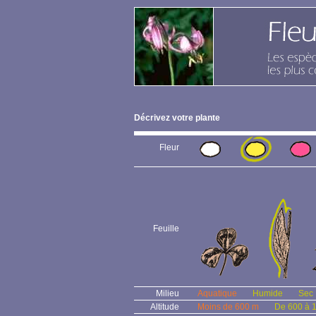
Décrivez votre plante
Fleur
Feuille
Milieu
Aquatique
Humide
Sec
Altitude
Moins de 600 m
De 600 à 