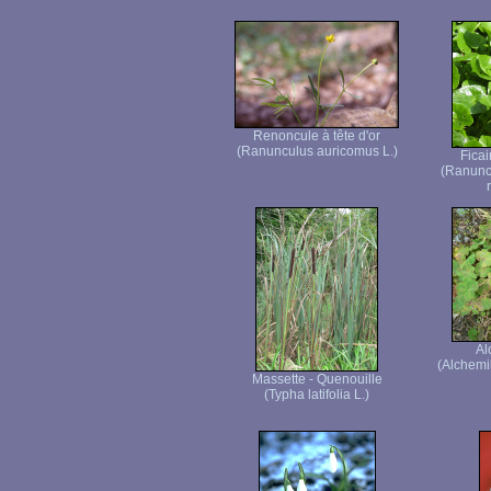
Renoncule à tête d'or
(Ranunculus auricomus L.)
Ficai
(Ranuncu
Al
(Alchemi
Massette - Quenouille
(Typha latifolia L.)