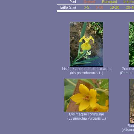
Port
Dressé
Rampant
Interm
Taille (cm)
0-5
5-10
10-20
20-4
Iris faux acore - Iris des marais
Primevè
(Iris pseudacorus L.)
(Primula 
Lysimaque commune
(Lysimachia vulgaris L.)
Plan
(Alisma