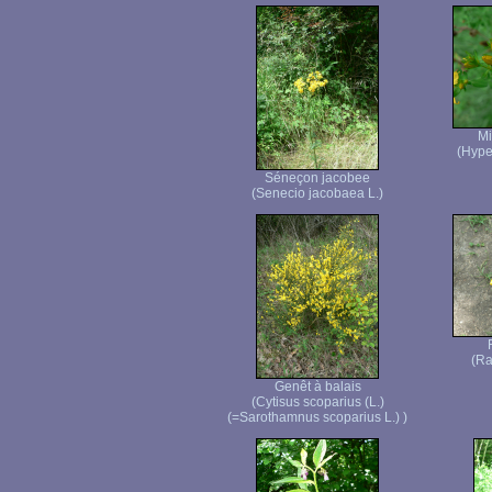
Mi
(Hype
Séneçon jacobee
(Senecio jacobaea L.)
(Ra
Genêt à balais
(Cytisus scoparius (L.)
(=Sarothamnus scoparius L.) )