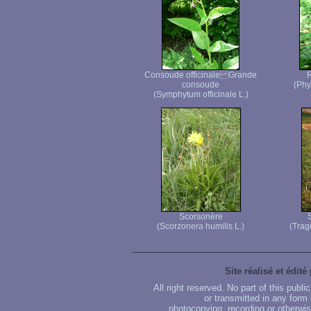
Consoude officinale Grande
R
consoude
(Phy
(Symphytum officinale L.)
Scorsonère
(Scorzonera humilis L.)
(Trag
Site réalisé et édité
All right reserved. No part of this publ
or transmitted in any form
photocopying, recording or otherwise