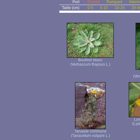
Port
Dressé
Rampant
Interm
Taille (cm)
0-5
5-10
10-20
20-4
Bouillon blanc
(Verbascum thapsus L.)
(Ve
Ly
(Lys
Tanaisie commune
(Tanacetum vulgare L.)