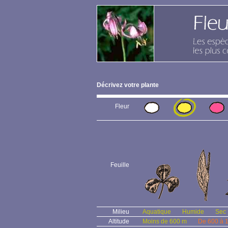
Décrivez votre plante
Fleur
Feuille
Milieu
Aquatique
Humide
Sec
Altitude
Moins de 600 m
De 600 à 