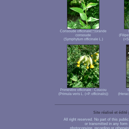
Consoude officinale Grande
consoude
(Filip
(Symphytum officinale L.)
(=S
Primevère officinale - Coucou
(Primula veris L. (=P. officinalis))
(Herac
Site réalisé et édité
All right reserved. No part of this publ
or transmitted in any form
photocopying, recording or otherwise