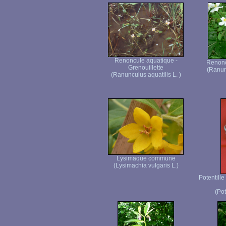
Renoncule aquatique -
Renoncu
Grenouillette
(Ranunc
(Ranunculus aquatilis L. )
Lysimaque commune
(Lysimachia vulgaris L.)
Potentille
(Pot