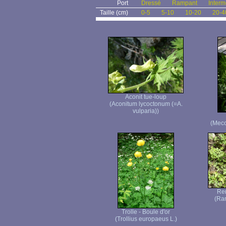
Port
Dressé
Rampant
Interm
Taille (cm)
0-5
5-10
10-20
20-4
Aconit tue-loup
(Aconitum lycoctonum (=A.
vulparia))
(Meco
Re
(Ra
Trolle - Boule d'or
(Trollius europaeus L.)