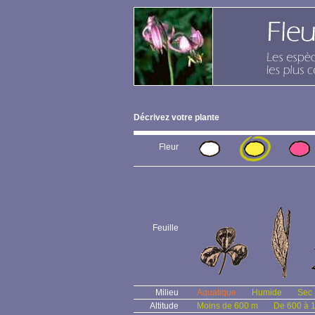
Décrivez votre plante
Fleur
Feuille
Milieu
Aquatique
Humide
Sec
Altitude
Moins de 600 m
De 600 à 