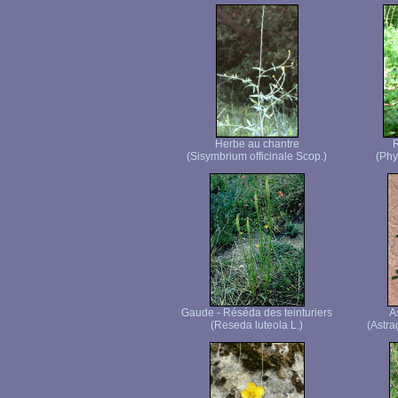
Herbe au chantre
R
(Sisymbrium officinale Scop.)
(Phy
Gaude - Réséda des teinturiers
A
(Reseda luteola L.)
(Astra