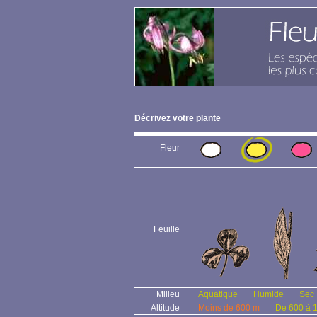
Décrivez votre plante
Fleur
Feuille
Milieu
Aquatique
Humide
Sec
Altitude
Moins de 600 m
De 600 à 