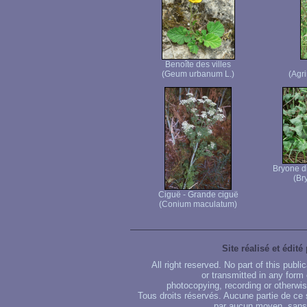
Benoîte des villes
(Geum urbanum L.)
(Agr
Bryone di
(Br
Ciguë - Grande ciguë
(Conium maculatum)
Site réalisé et édité
All right reserved. No part of this publ
or transmitted in any form
photocopying, recording or otherwise
Tous droits réservés. Aucune partie de ce 
par aucun moyen, sans u