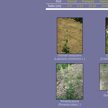
Port
Dressé
Rampant
Interm
Taille (cm)
0-5
5-10
10-20
20-4
Grande lampsane
C
(Lapsana communis L.)
(Cirsi
(Ra
Réséda jaune
(Reseda lutea L.)