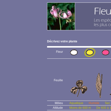
Décrivez votre plante
Fleur
Feuille
Milieu
Aquatique
Humide
Sec
Altitude
Moins de 600 m
De 600 à 