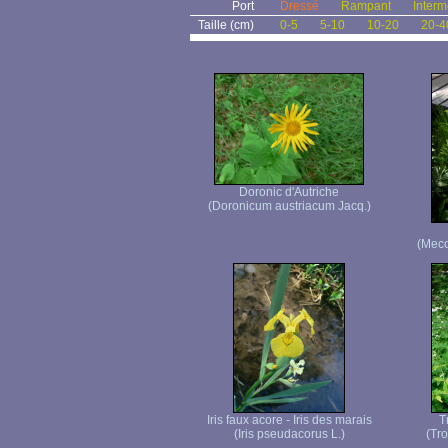
Port
Dressé
Rampant
Interm
Taille (cm)
0-5
5-10
10-20
20-4
Doronic d'Autriche
(Doronicum austriacum Jacq.)
(Meco
Iris faux acore - Iris des marais
T
(Iris pseudacorus L.)
(Tro