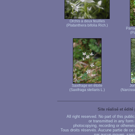
Orchis à deux feuilles
(Platanthera bifolia Rich.)
Paris
(Pa
Saxifrage en étoile
Jon
(Saxifraga stellaris L.)
(Narciss
Site réalisé et édité
All right reserved. No part of this publ
or transmitted in any form
photocopying, recording or otherwise
Tous droits réservés. Aucune partie de ce 
par aucun moyen, sans u