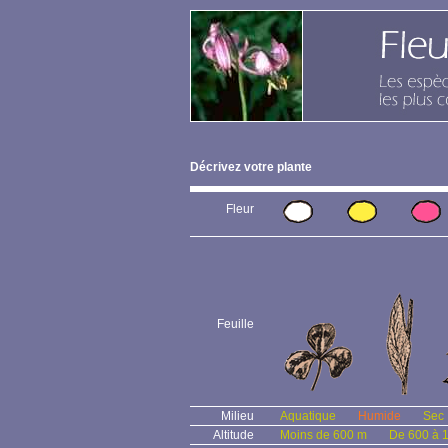
Décrivez votre plante
Fleur
Feuille
Milieu
Aquatique
Humide
Sec
Altitude
Moins de 600 m
De 600 à 