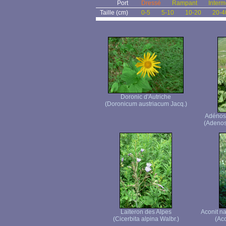
Port
Dressé
Rampant
Interm
Taille (cm)
0-5
5-10
10-20
20-4
Doronic d'Autriche
(Doronicum austriacum Jacq.)
Adénosty
(Adenost
Laiteron des Alpes
Aconit n
(Cicerbita alpina Walbr.)
(Ac