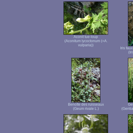
Aconit tue-loup
(Aconitum lycoctonum (=A.
vulparia))
Iris fau
(Ir
Benoîte des ruisseaux
Ge
(Geum rivale L.)
(Genti