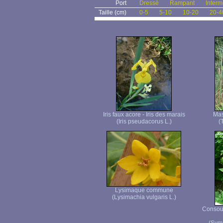
Port
Dressé
Rampant
Interm
Taille (cm)
0-5
5-10
10-20
20-4
Iris faux acore - Iris des marais
Mas
(Iris pseudacorus L.)
(
Lysimaque commune
(Lysimachia vulgaris L.)
Consou