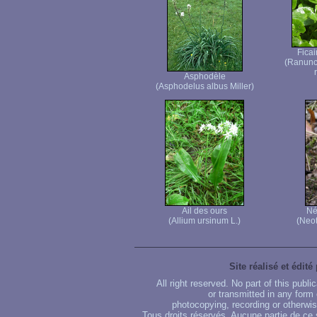
Ficai
(Ranuncu
Asphodèle
(Asphodelus albus Miller)
Ail des ours
Né
(Allium ursinum L.)
(Neot
Site réalisé et édité
All right reserved. No part of this publ
or transmitted in any form
photocopying, recording or otherwise
Tous droits réservés. Aucune partie de ce 