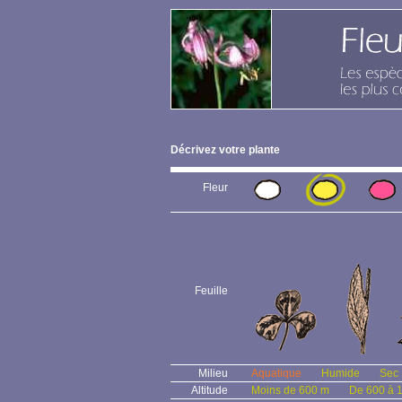
Décrivez votre plante
Fleur
Feuille
Milieu
Aquatique
Humide
Sec
Altitude
Moins de 600 m
De 600 à 