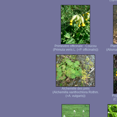
(Symp
Primevère officinale - Coucou
Plan
(Primula veris L. (=P. officinalis))
(Alisma
Alchemille des prés
(Alchemilla xanthochlora Rothm.
Pop
(=A. vulgaris))
(C