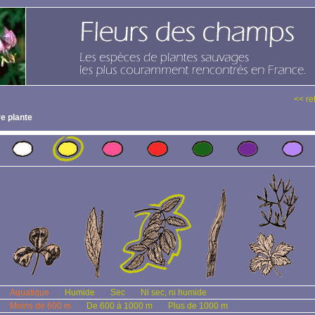
<< re
e plante
Aquatique
Humide
Sec
Ni sec, ni humide
Moins de 600 m
De 600 à 1000 m
Plus de 1000 m