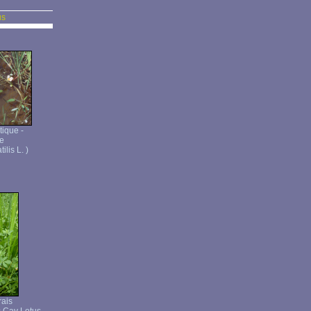
us
ique -
te
lis L. )
rais