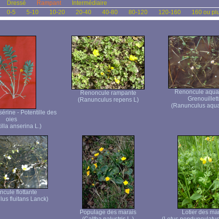
Dressé
Rampant
Intermédiaire
0-5
5-10
10-20
20-40
40-80
80-120
120-160
160 ou pl
Renoncule aquat
Renoncule rampante
Grenouillet
(Ranunculus repens L)
(Ranunculus aquati
sérine - Potentille des
oies
illa anserina L.)
cule flottante
us fluitans Lanck)
Populage des marais
Lotier des ma