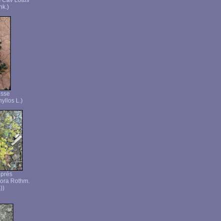
s Cav Lotus
hk.)
isse
yllos L.)
 prés
lora Rothm.
))