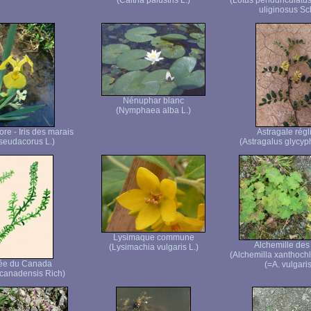
(Caltha palustris L.)
(Lotus pendunculatu
uliginosus Sc
Nénuphar blanc
(Nymphaea alba L.)
core - Iris des marais
Astragale régl
pseudacorus L.)
(Astragalus glycyph
Lysimaque commune
Alchemille des
(Lysimachia vulgaris L.)
(Alchemilla xanthoch
ée du Canada
(=A. vulgaris
canadensis Rich)