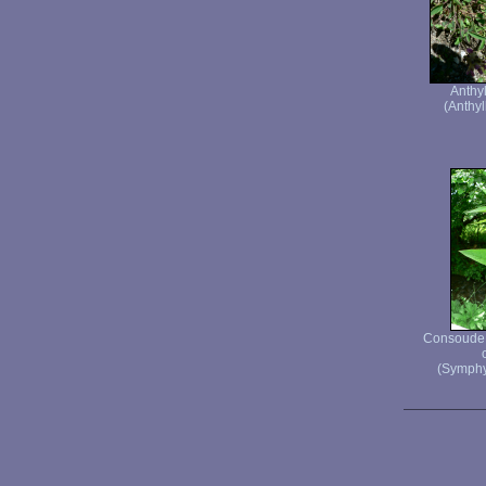
Anthyl
(Anthyl
Consoude 
(Symphyt