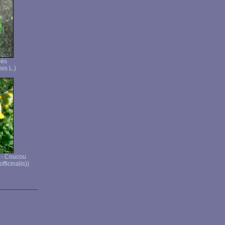
rés
is L.)
e - Coucou
fficinalis))