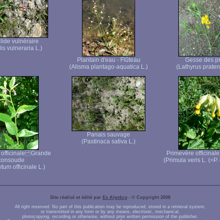
lide vulnéraire
lis vulneraria L.)
Plantain d'eau - Flûteau
Gesse des p
(Alisma plantago-aquatica L.)
(Lathyrus pratens
Panais sauvage
(Pastinaca sativa L.)
officinale Grande
Primevère officinal
consoude
(Primula veris L. (=P. o
um officinale L.)
Site réalisé et édité par
Ex Algebra
- © Copyright 2008
All right reserved. No part of this publication may be reproduced, stored in a retrieval system,
or transmitted in any form or by any means, electronic, mechanical,
photocopying, recording or otherwise, without prior written permission of the publisher.