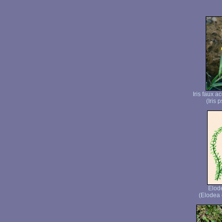
Iris faux a
(Iris 
Elod
(Elodea 