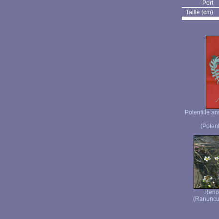
Port
Taille (cm)
Potentille an
(Potent
Renon
(Ranuncul