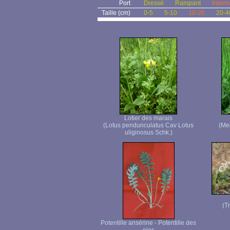
Port
Dressé
Rampant
Interm
Taille (cm)
0-5
5-10
10-20
20-4
Lotier des marais
(Lotus pendunculatus Cav Lotus
(Me
uliginosus Schk.)
(T
Potentille ansérine - Potentille des