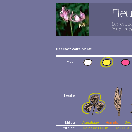
Décrivez votre plante
Fleur
Feuille
Milieu
Aquatique
Humide
Sec
Altitude
Moins de 600 m
De 600 à 