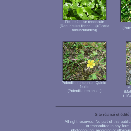
Ficaire fausse renoncule
(Ranunculus ficaria L. (=Ficaria
(Pote
ranunculoïdes))
Potentille rampante - Quinte-
feuille
Ma
(Potentilla reptans L.)
(Mat
(=Ma
Site réalisé et édité
All right reserved. No part of this publ
or transmitted in any form
photocopying, recording or otherwise