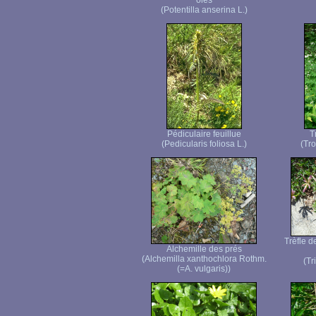
oies
(Potentilla anserina L.)
Pédiculaire feuillue
T
(Pedicularis foliosa L.)
(Tro
Trèfle d
Alchemille des prés
(Alchemilla xanthochlora Rothm.
(Tr
(=A. vulgaris))