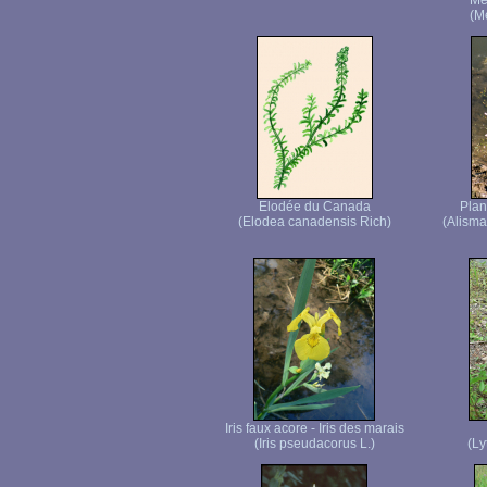
Me
(M
Elodée du Canada
Plan
(Elodea canadensis Rich)
(Alisma
Iris faux acore - Iris des marais
(Iris pseudacorus L.)
(Ly