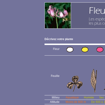
Décrivez votre plante
Fleur
Feuille
Milieu
Aquatique
Humide
Sec
Altitude
Moins de 600 m
De 600 à 