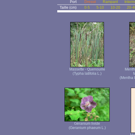
Port
Dressé
Rampant
Interm
Taille (cm)
0-5
5-10
10-20
20-4
Massette - Quenouille
Menthe
(Typha latifolia L.)
M
(Mentha l
Géranium livide
(Geranium phaeum L.)