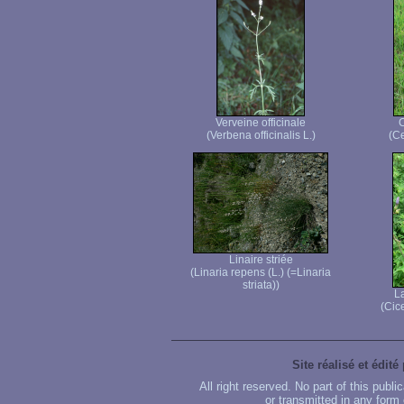
Verveine officinale
C
(Verbena officinalis L.)
(Ce
Linaire striée
(Linaria repens (L.) (=Linaria
striata))
La
(Cice
Site réalisé et édité
All right reserved. No part of this publ
or transmitted in any form