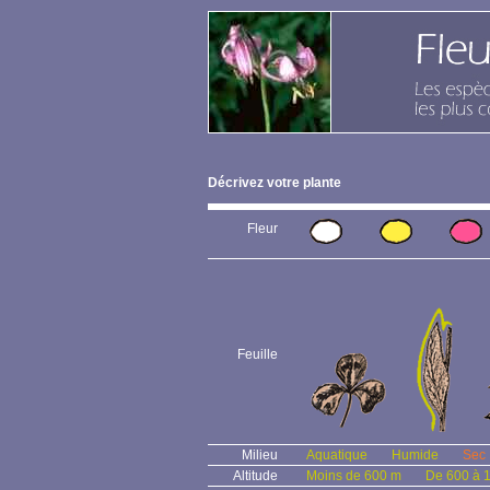
Décrivez votre plante
Fleur
Feuille
Milieu
Aquatique
Humide
Sec
Altitude
Moins de 600 m
De 600 à 