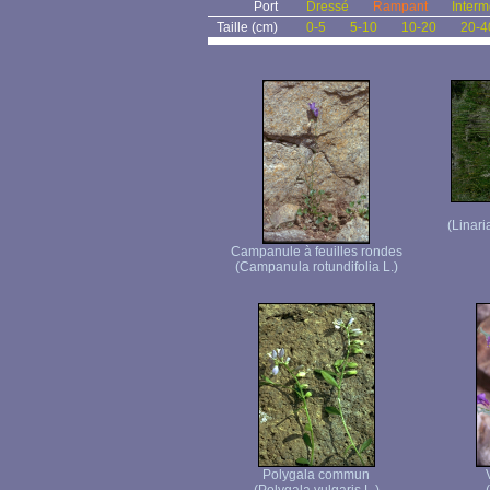
Port
Dressé
Rampant
Interm
Taille (cm)
0-5
5-10
10-20
20-4
(Linari
Campanule à feuilles rondes
(Campanula rotundifolia L.)
Polygala commun