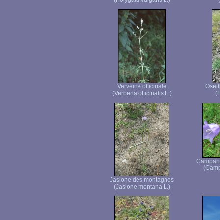
(Polygala vulgaris L.)
Verveine officinale
Oseil
(Verbena officinalis L.)
(
Campanul
(Campa
Jasione des montagnes
(Jasione montana L.)