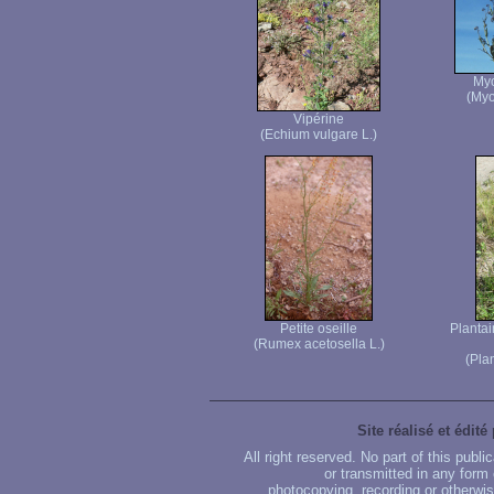
Myo
(Myo
Vipérine
(Echium vulgare L.)
Petite oseille
Plantai
(Rumex acetosella L.)
(Pla
Site réalisé et édité
All right reserved. No part of this publ
or transmitted in any form
photocopying, recording or otherwise