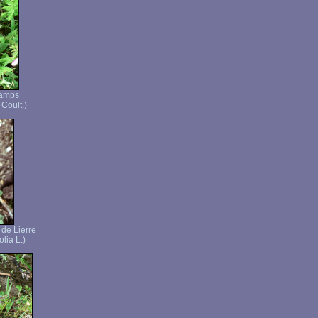
hamps
 Coult.)
 de Lierre
lia L.)