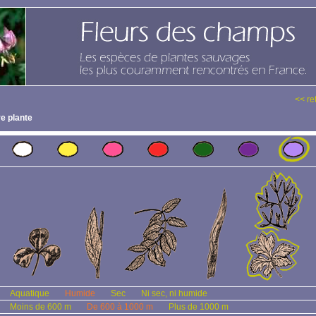
<< re
e plante
Aquatique
Humide
Sec
Ni sec, ni humide
Moins de 600 m
De 600 à 1000 m
Plus de 1000 m