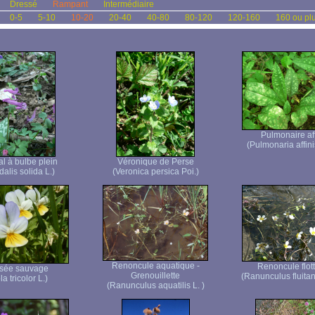
Dressé
Rampant
Intermédiaire
0-5
5-10
10-20
20-40
40-80
80-120
120-160
160 ou pl
Pulmonaire af
(Pulmonaria affini
l à bulbe plein
Véronique de Perse
alis solida L.)
(Veronica persica Poi.)
Renoncule aquatique -
Renoncule flot
sée sauvage
Grenouillette
(Ranunculus fluita
la tricolor L.)
(Ranunculus aquatilis L. )