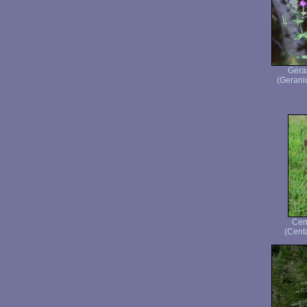
Géra
(Gerani
Cen
(Cent