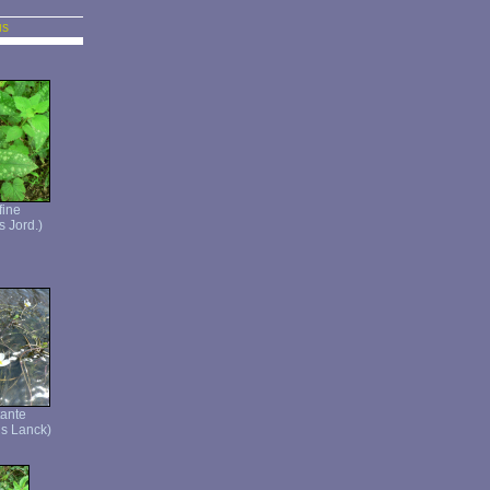
us
fine
s Jord.)
tante
ns Lanck)