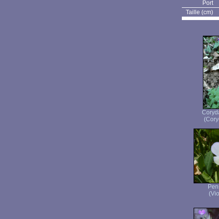
Port
Taille (cm)
Coryda
(Coryd
Pen
(Vio