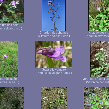
nium des bois
um sylvaticum L.)
Chardon des champs
Knautie des c
(Cirsium arvense Scop.)
(Knautia arvensis
Grassette vulgaire
(Pinguicula vulgaris Lamk.)
taurée jacée
Veronique à feuilles
aurea jacea L.)
(Veronica hederifo