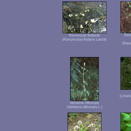
Ren
Renoncule flottante
(Ranunculus fluitans Lanck)
(Ranu
(Linari
Verveine officinale
(Verbena officinalis L.)