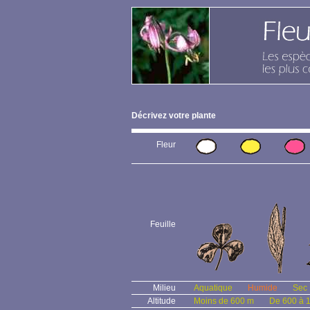
Décrivez votre plante
Fleur
Feuille
Milieu
Aquatique
Humide
Sec
Altitude
Moins de 600 m
De 600 à 