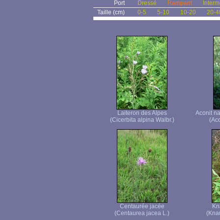
Port
Dressé
Rampant
Interm
Taille (cm)
0-5
5-10
10-20
20-4
Laiteron des Alpes
Aconit n
(Cicerbita alpina Walbr.)
(Ac
Centaurée jacée
Kn
(Centaurea jacea L.)
(Knau