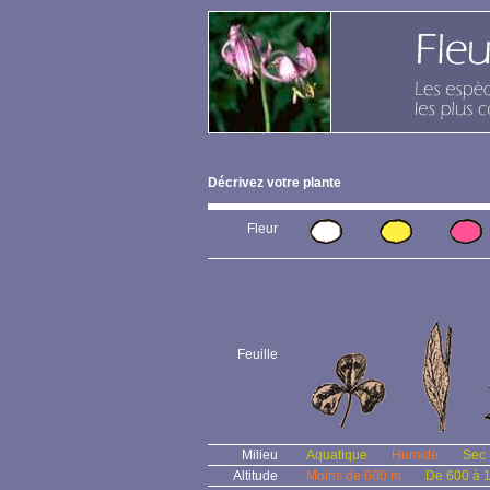
Décrivez votre plante
Fleur
Feuille
Milieu
Aquatique
Humide
Sec
Altitude
Moins de 600 m
De 600 à 