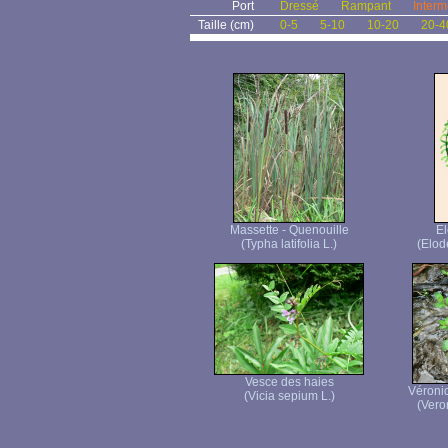
Port
Dressé
Rampant
Interm
Taille (cm)
0-5
5-10
10-20
20-4
Massette - Quenouille
E
(Typha latifolia L.)
(Elod
Vesce des haies
Véroni
(Vicia sepium L.)
(Vero