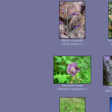
Vesce craquette
Sci
(Vicia cracca L.)
Géranium livide
Gé
(Geranium phaeum L.)
(Gera