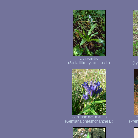
Lis jacinthe
(Scilla lilio-hyacinthus L.)
(Ly
Gentiane des marais
Pr
(Gentiana pneumonanthe L.)
(Pren