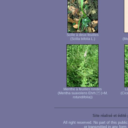
Scille à deux feuilles
(Scilla bifolia L.)
(Me
Menthe à feuilles rondes
La
(Mentha suavolens Ehrh. (=M.
(Cice
rotundifolia))
Site réalisé et édité
All right reserved. No part of this publ
or transmitted in any form