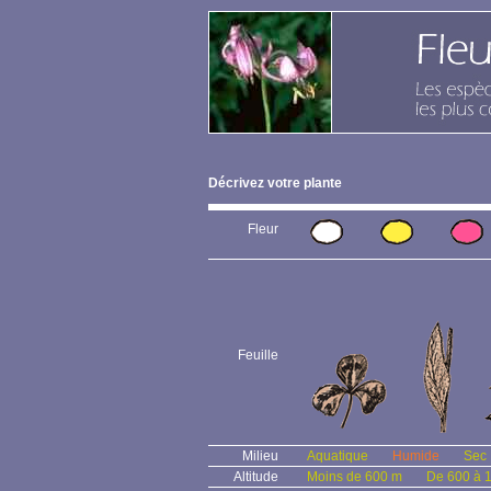
Décrivez votre plante
Fleur
Feuille
Milieu
Aquatique
Humide
Sec
Altitude
Moins de 600 m
De 600 à 