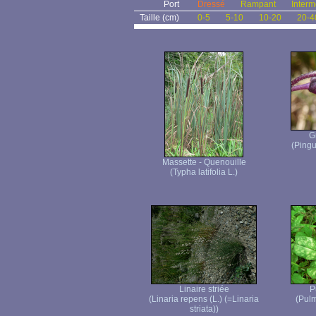
Port
Dressé
Rampant
Interm
Taille (cm)
0-5
5-10
10-20
20-4
G
(Pingu
Massette - Quenouille
(Typha latifolia L.)
Linaire striée
P
(Linaria repens (L.) (=Linaria
(Pulm
striata))