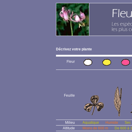
Décrivez votre plante
Fleur
Feuille
Milieu
Aquatique
Humide
Sec
Altitude
Moins de 600 m
De 600 à 