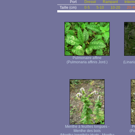
Port
Dressé
Rampant
Interm
Taille (cm)
0-5
5-10
10-20
20-4
Pulmonaire affine
(Pulmonaria affinis Jord.)
(Linari
Menthe à feuilles longues -
P
Menthe des bois
(Po