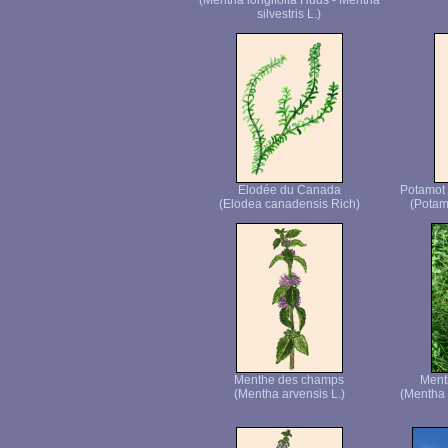
(Mentha longifolia Huds - Mentha
silvestris L.)
Elodée du Canada
Potamot 
(Elodea canadensis Rich)
(Potam
Menthe des champs
Menth
(Mentha arvensis L.)
(Mentha