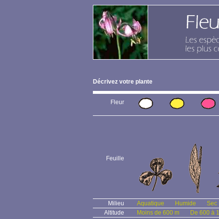
Décrivez votre plante
Fleur
Feuille
Milieu
Aquatique
Humide
Sec
Altitude
Moins de 600 m
De 600 à 