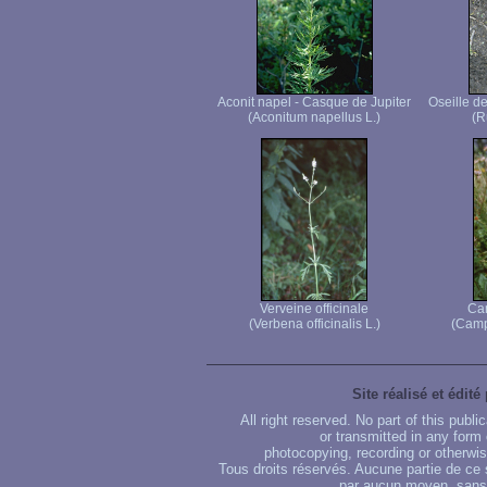
Aconit napel - Casque de Jupiter
Oseille d
(Aconitum napellus L.)
(R
Verveine officinale
Ca
(Verbena officinalis L.)
(Camp
Site réalisé et édité
All right reserved. No part of this publ
or transmitted in any form
photocopying, recording or otherwise
Tous droits réservés. Aucune partie de ce 
par aucun moyen, sans u