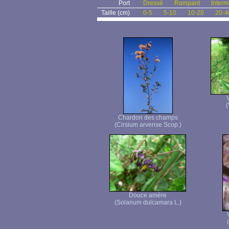
Port
Dressé
Rampant
Interm
Taille (cm)
0-5
5-10
10-20
20-4
(
Chardon des champs
(Cirsium arvense Scop.)
Douce amère
(Solanum dulcamara L.)