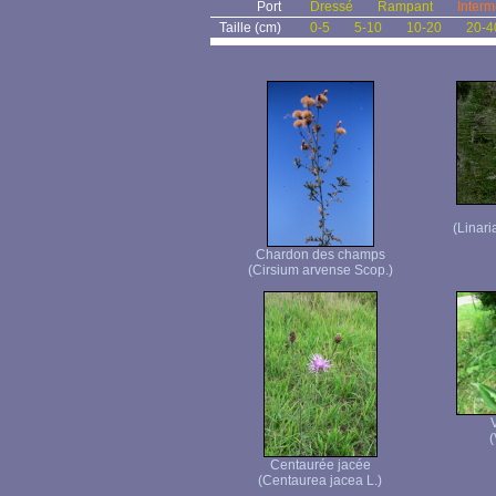
Port
Dressé
Rampant
Interm
Taille (cm)
0-5
5-10
10-20
20-4
(Linari
Chardon des champs
(Cirsium arvense Scop.)
(
Centaurée jacée
(Centaurea jacea L.)