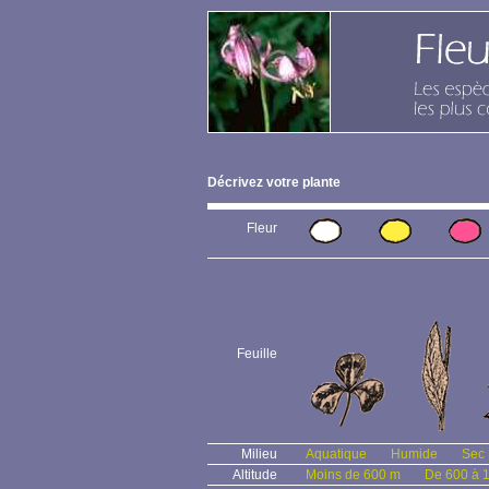
Décrivez votre plante
Fleur
Feuille
Milieu
Aquatique
Humide
Sec
Altitude
Moins de 600 m
De 600 à 