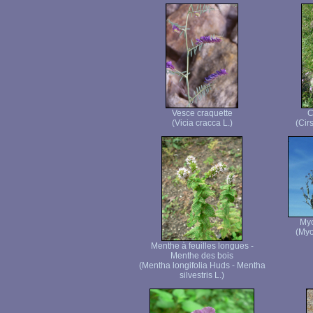
Vesce craquette
C
(Vicia cracca L.)
(Cir
Myo
(Myo
Menthe à feuilles longues -
Menthe des bois
(Mentha longifolia Huds - Mentha
silvestris L.)