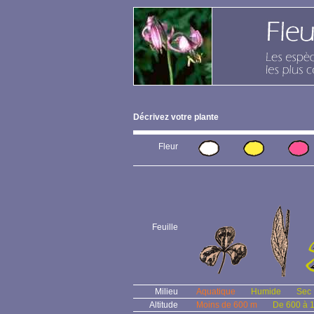
Décrivez votre plante
Fleur
Feuille
Milieu
Aquatique
Humide
Sec
Altitude
Moins de 600 m
De 600 à 