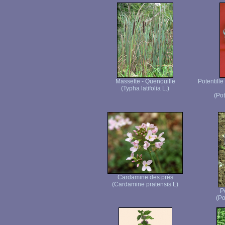
Massette - Quenouille
Potentille
(Typha latifolia L.)
(Pot
Cardamine des prés
(Cardamine pratensis L)
P
(Po