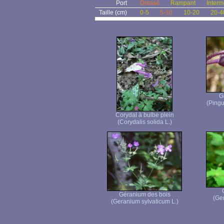
Port
Dressé
Rampant
Interm
Taille (cm)
0-5
5-10
10-20
20-4
G
(Pingu
Corydal à bulbe plein
(Corydalis solida L.)
Géranium des bois
(Ge
(Geranium sylvaticum L.)