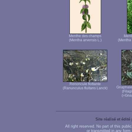
Menthe des champs
Menth
(Mentha arvensis L.)
(Mentha
Renoncule flottante
Gnaphale 
(Ranunculus fluitans Lanck)
(Filag
(=Gna
Site réalisé et édité
All right reserved. No part of this publ
or transmitted in any form