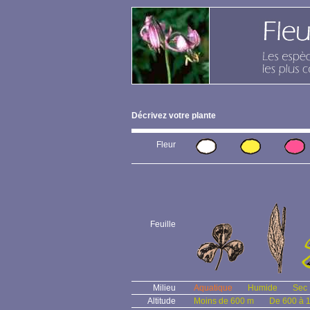
Décrivez votre plante
Fleur
Feuille
Milieu
Aquatique
Humide
Sec
Altitude
Moins de 600 m
De 600 à 