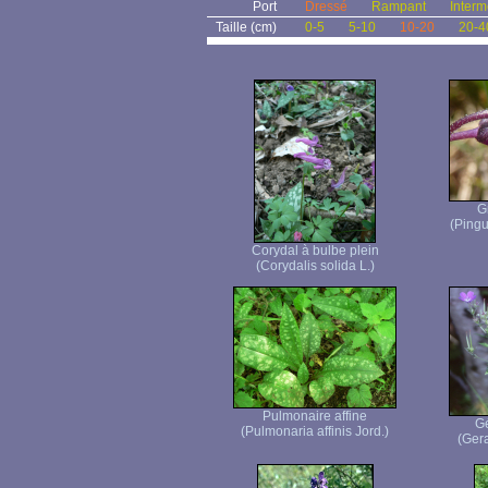
Port
Dressé
Rampant
Interm
Taille (cm)
0-5
5-10
10-20
20-4
G
(Pingu
Corydal à bulbe plein
(Corydalis solida L.)
Pulmonaire affine
Gé
(Pulmonaria affinis Jord.)
(Gera