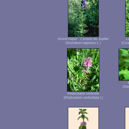
Aconit napel - Casque de Jupiter
La
(Aconitum napellus L.)
(Cice
(Ge
Pédiculaire verticillé
(Pedicularis verticillata l.)