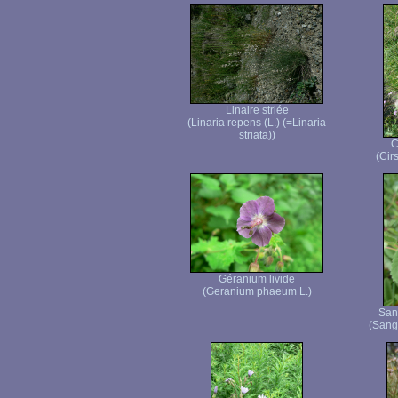
Linaire striée
(Linaria repens (L.) (=Linaria
striata))
C
(Cir
Géranium livide
(Geranium phaeum L.)
San
(Sangu