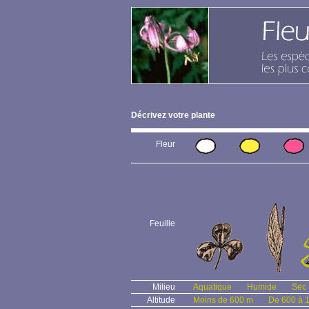
Décrivez votre plante
Fleur
Feuille
Milieu
Aquatique
Humide
Sec
Altitude
Moins de 600 m
De 600 à 