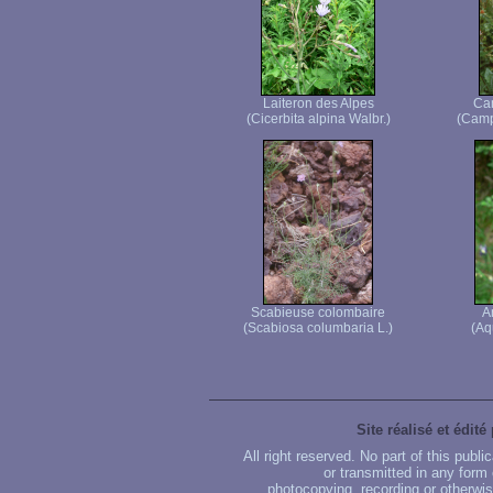
Laiteron des Alpes
Ca
(Cicerbita alpina Walbr.)
(Camp
Scabieuse colombaire
A
(Scabiosa columbaria L.)
(Aq
Site réalisé et édité
All right reserved. No part of this publ
or transmitted in any form
photocopying, recording or otherwise