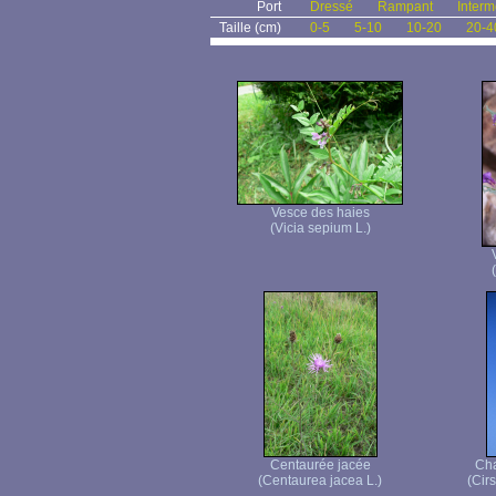
Port
Dressé
Rampant
Interm
Taille (cm)
0-5
5-10
10-20
20-4
Vesce des haies
(Vicia sepium L.)
Centaurée jacée
Cha
(Centaurea jacea L.)
(Cir