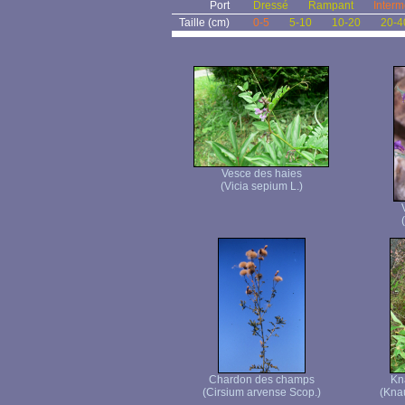
Port
Dressé
Rampant
Interm
Taille (cm)
0-5
5-10
10-20
20-4
Vesce des haies
(Vicia sepium L.)
Chardon des champs
Kn
(Cirsium arvense Scop.)
(Knau