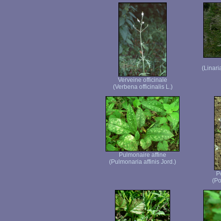
(Linari
Verveine officinale
(Verbena officinalis L.)
Pulmonaire affine
(Pulmonaria affinis Jord.)
P
(Po