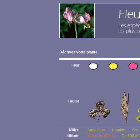
Décrivez votre plante
Fleur
Feuille
Milieu
Aquatique
Humide
Sec
Altitude
Moins de 600 m
De 600 à 