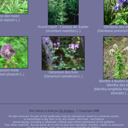
ce des haies
ia sepium L.)
Aconit napel - Casque de Jupiter
Gentiane des m
(Aconitum napellus L.)
(Gentiana pneumon
anium livide
Géranium des bois
ium phaeum L.)
(Geranium sylvaticum L.)
Menthe à feuilles 
Menthe des b
(Mentha longifolia Hu
silvestris L.
Site réalisé et édité par
Ex Algebra
- © Copyright 2008
All right reserved. No part of this publication may be reproduced, stored in a retrieval system,
or transmitted in any form or by any means, electronic, mechanical,
photocopying, recording or otherwise, without prior written permission of the publisher.
Tous droits réservés. Aucune partie de ce site ne peut être reproduite, stockée, copiée ou transmise
par aucun moyen, sans une autorisation préalable de l'éditeur.