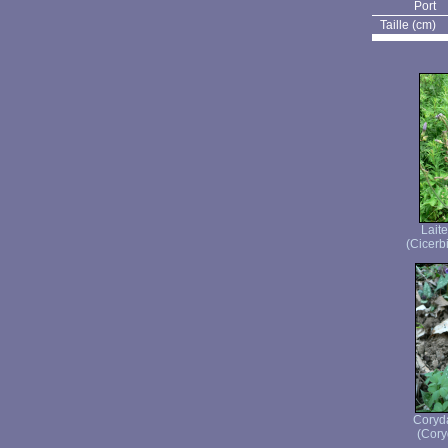
Port
Taille (cm)
Lait
(Cicerbi
Coryda
(Coryd