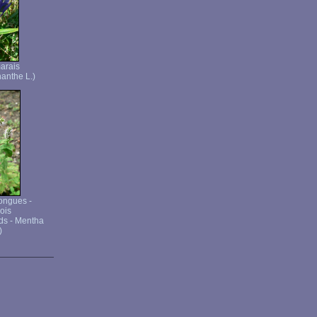
arais
anthe L.)
longues -
ois
ds - Mentha
)