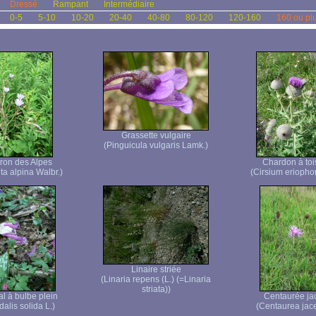
Dressé
Rampant
Intermédiaire
0-5
5-10
10-20
20-40
40-80
80-120
120-160
160 ou pl
Grassette vulgaire
(Pinguicula vulgaris Lamk.)
eron des Alpes
Chardon à to
ta alpina Walbr.)
(Cirsium eriopho
Linaire striée
(Linaria repens (L.) (=Linaria
striata))
l à bulbe plein
Centaurée ja
alis solida L.)
(Centaurea jace