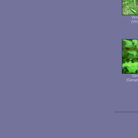
Ves
(Vic
Gér
(Geran