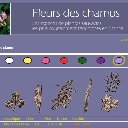
<< re
e plante
Aquatique
Humide
Sec
Ni sec, ni humide
Moins de 600 m
De 600 à 1000 m
Plus de 1000 m