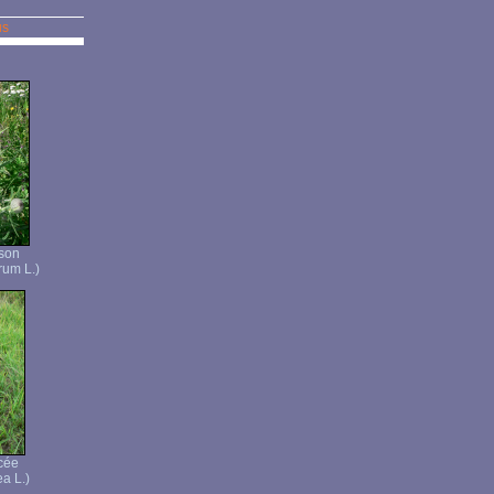
us
ison
rum L.)
cée
a L.)