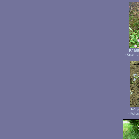
Knaut
(Knautia
Pol
(Polyg