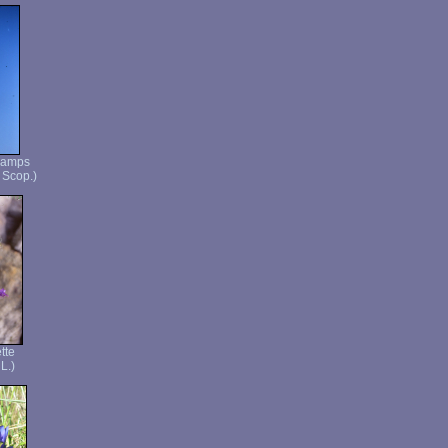
hamps
 Scop.)
tte
L.)