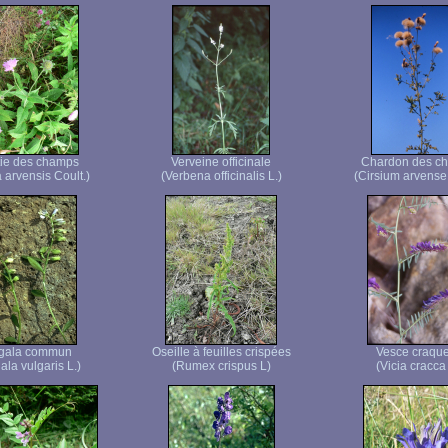
ie des champs
Verveine officinale
Chardon des c
 arvensis Coult.)
(Verbena officinalis L.)
(Cirsium arvense
ygala commun
Oseille à feuilles crispées
Vesce craque
ala vulgaris L.)
(Rumex crispus L)
(Vicia cracca 