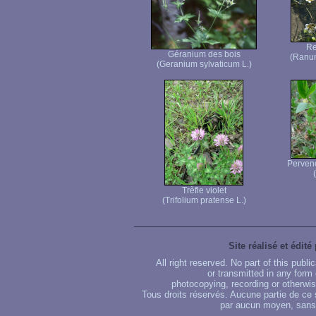
Re
Géranium des bois
(Ranun
(Geranium sylvaticum L.)
Pervenc
Trèfle violet
(Trifolium pratense L.)
Site réalisé et édité
All right reserved. No part of this publ
or transmitted in any form
photocopying, recording or otherwise
Tous droits réservés. Aucune partie de ce 
par aucun moyen, sans u