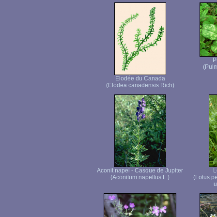
P
(Pulm
Elodée du Canada
(Elodea canadensis Rich)
Aconit napel - Casque de Jupiter
L
(Aconitum napellus L.)
(Lotus p
u