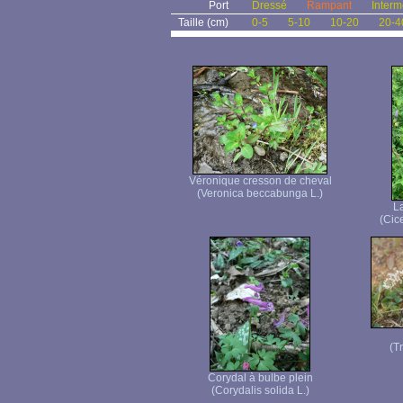
Port
Dressé
Rampant
Interm
Taille (cm)
0-5
5-10
10-20
20-4
Véronique cresson de cheval
(Veronica beccabunga L.)
La
(Cice
(T
Corydal à bulbe plein
(Corydalis solida L.)