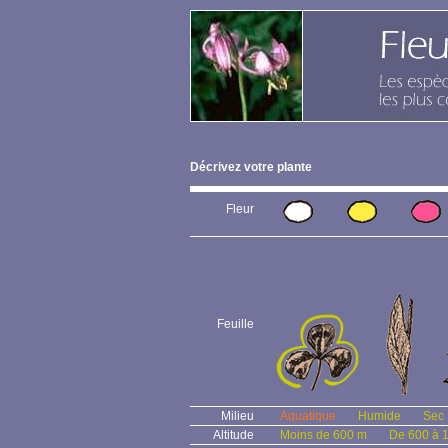
Décrivez votre plante
Fleur
Feuille
Milieu
Aquatique
Humide
Sec
Altitude
Moins de 600 m
De 600 à 