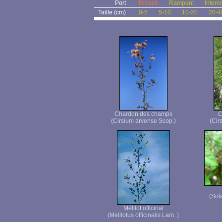
Port
Dressé
Rampant
Interm
Taille (cm)
0-5
5-10
10-20
20-4
Chardon des champs
C
(Cirsium arvense Scop.)
(Cir
(Sol
Mélilot officinal
(Melilotus officinalis Lam. )