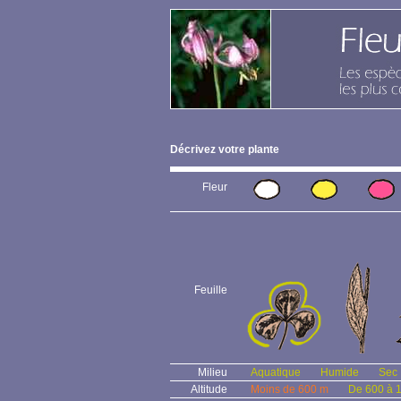
Décrivez votre plante
Fleur
Feuille
Milieu
Aquatique
Humide
Sec
Altitude
Moins de 600 m
De 600 à 