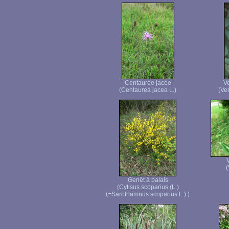
Centaurée jacée
Ve
(Centaurea jacea L.)
(Ver
(
Genêt à balais
(Cytisus scoparius (L.)
(=Sarothamnus scoparius L.) )