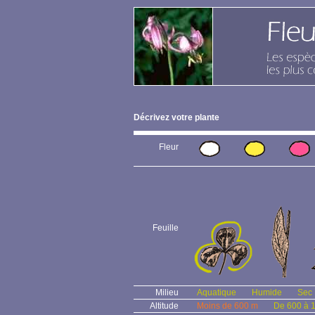
Décrivez votre plante
Fleur
Feuille
Milieu
Aquatique
Humide
Sec
Altitude
Moins de 600 m
De 600 à 