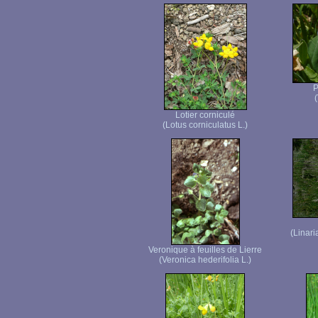
P
(
Lotier corniculé
(Lotus corniculatus L.)
(Linari
Veronique à feuilles de Lierre
(Veronica hederifolia L.)