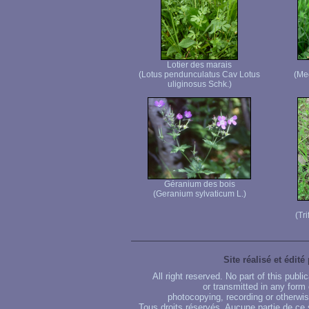
Lotier des marais
(Lotus pendunculatus Cav Lotus
(Me
uliginosus Schk.)
Géranium des bois
(Geranium sylvaticum L.)
(Tr
Site réalisé et édité
All right reserved. No part of this publ
or transmitted in any form
photocopying, recording or otherwise
Tous droits réservés. Aucune partie de ce 