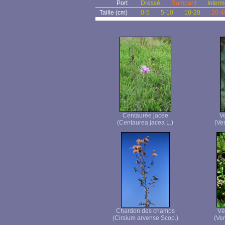
Port
Dressé
Rampant
Interm
Taille (cm)
0-5
5-10
10-20
20-4
Centaurée jacée
Ve
(Centaurea jacea L.)
(Ver
Chardon des champs
Vé
(Cirsium arvense Scop.)
(Ver