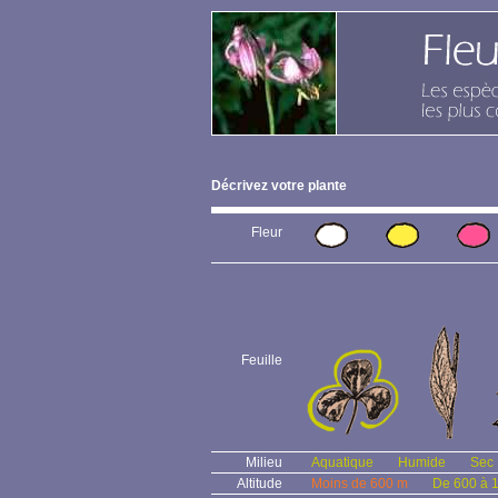
Décrivez votre plante
Fleur
Feuille
Milieu
Aquatique
Humide
Sec
Altitude
Moins de 600 m
De 600 à 