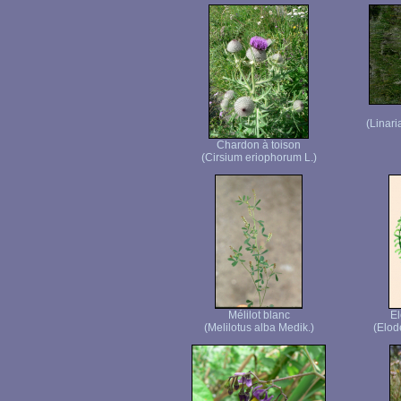
(Linari
Chardon à toison
(Cirsium eriophorum L.)
Mélilot blanc
E
(Melilotus alba Medik.)
(Elod