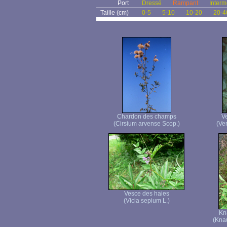
Port
Dressé
Rampant
Interm
Taille (cm)
0-5
5-10
10-20
20-4
Chardon des champs
Ve
(Cirsium arvense Scop.)
(Ver
Vesce des haies
(Vicia sepium L.)
Kn
(Knau