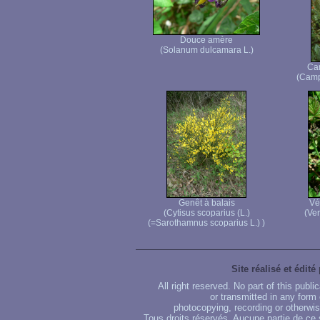
Douce amère
(Solanum dulcamara L.)
Ca
(Camp
Genêt à balais
Vé
(Cytisus scoparius (L.)
(Ver
(=Sarothamnus scoparius L.) )
Site réalisé et édité
All right reserved. No part of this publ
or transmitted in any form
photocopying, recording or otherwise
Tous droits réservés. Aucune partie de ce 