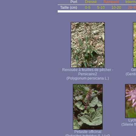
Port
Dressé
Rampant
Interm
Taille (cm)
0-5
5-10
10-20
20-4
Renouée à feuilles de pêcher -
Ge
Persicaire2
(Genti
(Polygonum persicaria L.)
Lych
(Silene f
Petasite officinal