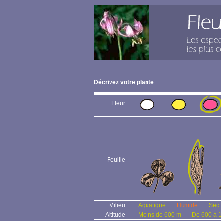
Décrivez votre plante
Fleur
Feuille
Milieu
Aquatique
Humide
Sec
Altitude
Moins de 600 m
De 600 à 