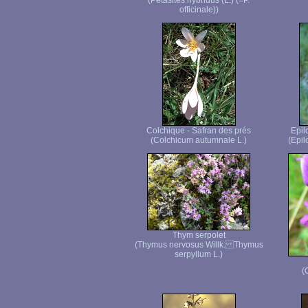
(Petasites hybridus (L.) (=P.
officinale))
Colchique - Safran des prés
Epil
(Colchicum autumnale L.)
(Epi
Thym serpolet
(Thymus nervosus Willk. Thymus
serpyllum L.)
(