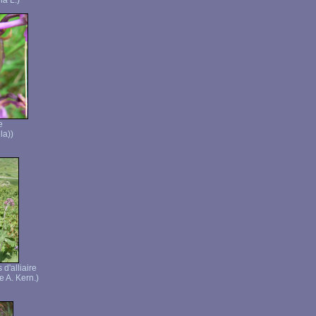
ia L.)
e
la))
 d'alliaire
e A. Kern.)