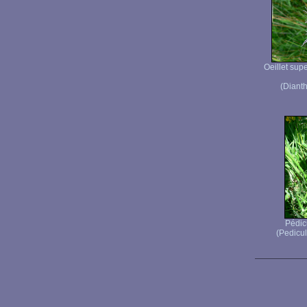
Oeillet sup
(Diant
Pédicu
(Pedicula