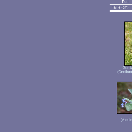
Port
Taille (cm)
Genti
(Gentiane
(Vaccin