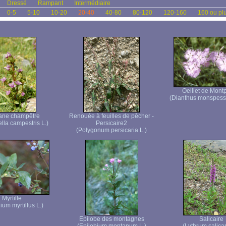
Dressé
Rampant
Intermédiaire
0-5
5-10
10-20
20-40
40-80
80-120
120-160
160 ou pl
Oeillet de Montp
(Dianthus monspess
ane champêtre
Renouée à feuilles de pêcher -
lla campestris L.)
Persicaire2
(Polygonum persicaria L.)
Myrtille
ium myrtillus L.)
Epilobe des montagnes
Salicaire