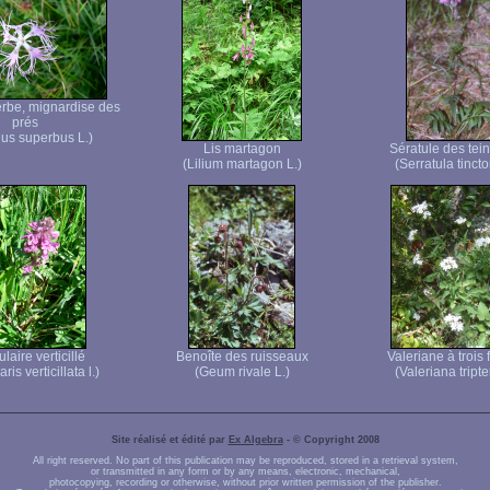
erbe, mignardise des
prés
hus superbus L.)
Lis martagon
Sératule des tein
(Lilium martagon L.)
(Serratula tincto
laire verticillé
Benoîte des ruisseaux
Valeriane à trois 
ris verticillata l.)
(Geum rivale L.)
(Valeriana tripter
Site réalisé et édité par
Ex Algebra
- © Copyright 2008
All right reserved. No part of this publication may be reproduced, stored in a retrieval system,
or transmitted in any form or by any means, electronic, mechanical,
photocopying, recording or otherwise, without prior written permission of the publisher.