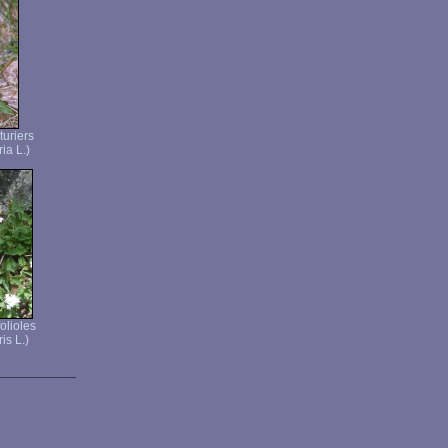
turiers
ria L.)
folioles
is L.)