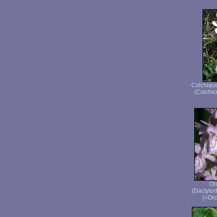
Colchique
(Colchic
Or
(Dactylor
(=Orc