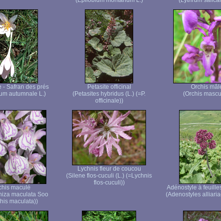
(Epilobium montanum L.)
(Lythrum salicar
 - Safran des prés
Petasite officinal
Orchis mâl
um autumnale L.)
(Petasites hybridus (L.) (=P.
(Orchis mascu
officinale))
Lychnis fleur de coucou
(Silene flos-cuculi (L.) (=Lychnis
flos-cuculi))
chis maculé
Adénostyle à feuilles
hiza maculata Soo
(Adenostyles alliaria
his maculata))