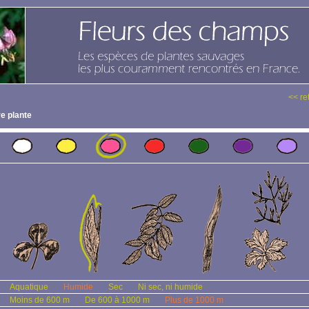
<< re
e plante
Aquatique
Humide
Sec
Ni sec, ni humide
Moins de 600 m
De 600 à 1000 m
Plus de 1000 m