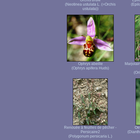
Orchis brûlé
Epil
(Neotinea ustulata L. (=Orchis
(Epi
ustulata))
Ophrys abeille
Marjolai
(Ophrys apifera Huds)
(Or
Renouée à feuilles de pêcher -
Oei
Persicaire2
(Dianth
(Polygonum persicaria L.)