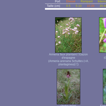
Port
Dressé
Rampant
Interm
Taille (cm)
0-5
5-10
10-20
20-4
Armeria faux plantain Gazon
d'espagne
(
(Armeria arenaria Schultes (=A.
plantaginea) )