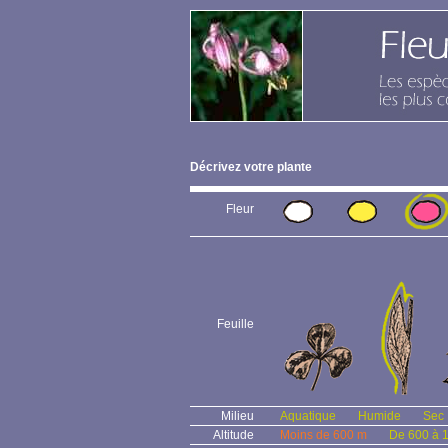
Décrivez votre plante
Fleur
Feuille
Milieu
Aquatique
Humide
Sec
Altitude
Moins de 600 m
De 600 à 