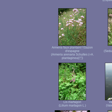
(Eupat
Armeria faux plantain Gazon
d'espagne
(Sedu
(Armeria arenaria Schultes (=A.
plantaginea) )
Lis martagon
Va
(Lilium martagon L.)
(Vale