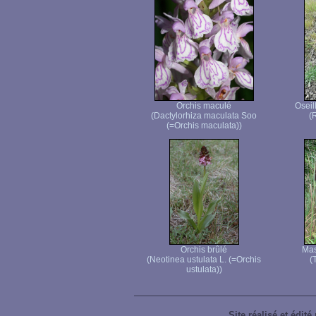
Orchis maculé
Oseil
(Dactylorhiza maculata Soo
(
(=Orchis maculata))
Orchis brûlé
Mas
(Neotinea ustulata L. (=Orchis
(
ustulata))
Site réalisé et édité