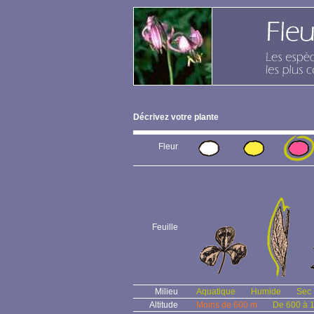
Décrivez votre plante
Fleur
Feuille
Milieu
Aquatique
Humide
Sec
Altitude
Moins de 600 m
De 600 à 