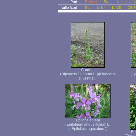
Port
Dressé
Rampant
Interm
Taille (cm)
0-5
5-10
10-20
20-4
Cardère
(Dipsacus fullonum L. (=Dipsacus
(Ly
silvestris ))
Epilobe en épi
(Epilobium angustifolium L.
(=Epilobium spicatum ))
Eu