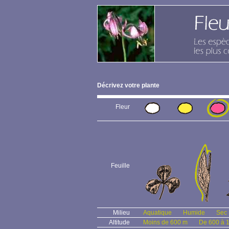
Décrivez votre plante
Fleur
Feuille
Milieu
Aquatique
Humide
Sec
Altitude
Moins de 600 m
De 600 à 