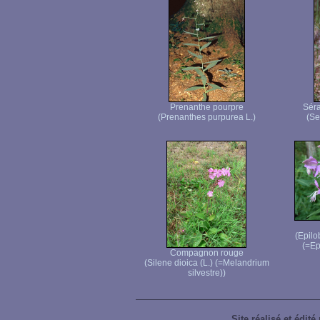
Prenanthe pourpre
Séra
(Prenanthes purpurea L.)
(Ser
(Epilo
(=Ep
Compagnon rouge
(Silene dioica (L.) (=Melandrium
silvestre))
Site réalisé et édité