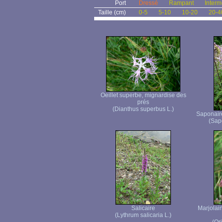
Port
Dressé
Rampant
Interm
Taille (cm)
0-5
5-10
10-20
20-4
Oeillet superbe, mignardise des
prés
(Dianthus superbus L.)
Saponaire
(Sapo
Salicaire
Marjolai
(Lythrum salicaria L.)