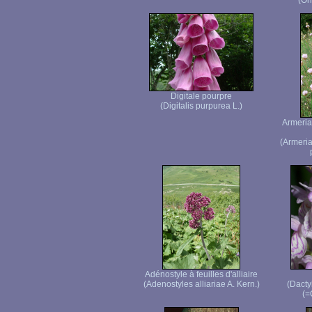
(Or
Digitale pourpre
(Digitalis purpurea L.)
Armeria
(Armeria
Adénostyle à feuilles d'alliaire
(Adenostyles alliariae A. Kern.)
(Dacty
(=