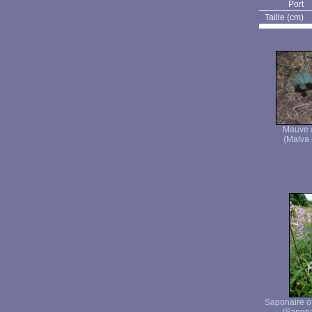
Port
Taille (cm)
Mauve à
(Malva 
Saponaire of