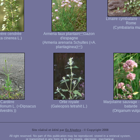
Linaire cymbalaire 
Rome
(Cymbalaria mur
yère cendrée
Armeria faux plantain Gazon
ca cinerea L.)
d'espagne
(Armeria arenaria Schultes (=A.
plantaginea) )
Cardère
Ortie royale
Marjolaine sauvage -
ullonum L. (=Dipsacus
(Galeopsis tetrahit L.)
batarde
ilvestris ))
(Origanum vulga
Site réalisé et édité par
Ex Algebra
- © Copyright 2008
All right reserved. No part of this publication may be reproduced, stored in a retrieval system,
or transmitted in any form or by any means, electronic, mechanical,