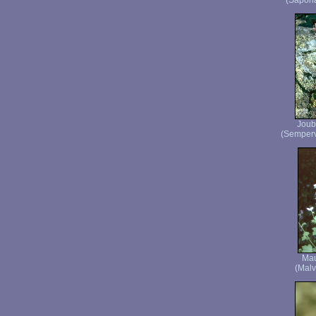
(Saponar
Joub
(Semperv
Mau
(Malv