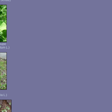
 Schuiz)
oupé
tum L.)
ia L.)