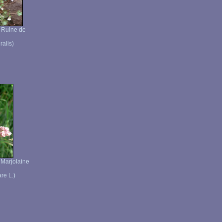
- Ruine de
alis)
 Marjolaine
re L.)