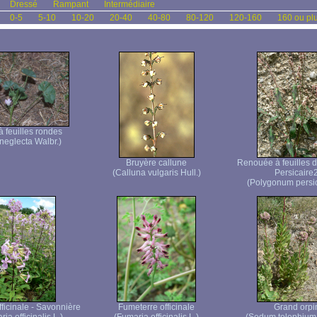
Dressé
Rampant
Intermédiaire
0-5
5-10
10-20
20-40
40-80
80-120
120-160
160 ou pl
 feuilles rondes
neglecta Walbr.)
Bruyère callune
Renouée à feuilles d
(Calluna vulgaris Hull.)
Persicaire
(Polygonum persic
ficinale - Savonnière
Fumeterre officinale
Grand orpi