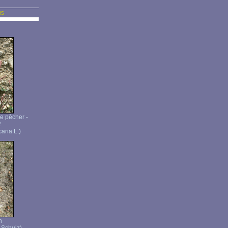
us
e pêcher -
2
aria L.)
n