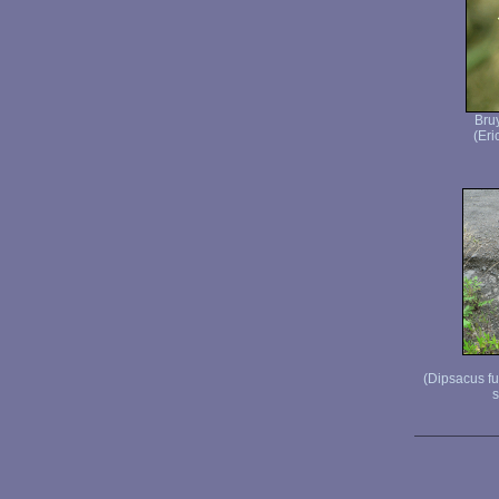
Bru
(Eri
(Dipsacus f
s