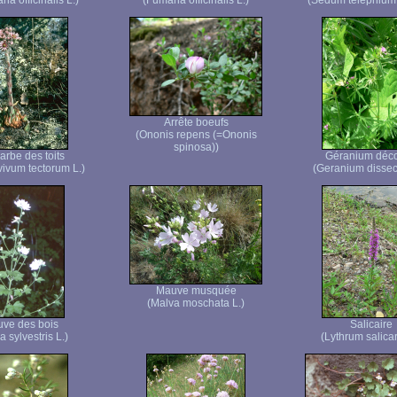
ia officinalis L.)
(Fumaria officinalis L.)
(Sedum telephium
Arrête boeufs
(Ononis repens (=Ononis
spinosa))
arbe des toits
Géranium déc
ivum tectorum L.)
(Geranium dissec
Mauve musquée
(Malva moschata L.)
ve des bois
Salicaire
a sylvestris L.)
(Lythrum salicar