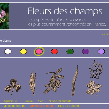
<< re
e plante
Aquatique
Humide
Sec
Ni sec, ni humide
Moins de 600 m
De 600 à 1000 m
Plus de 1000 m