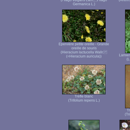
(Filago vulgaris Lam. Filago
(Anthri
Germanica L.)
Epervière petite oreille - Grande
oreille de souris
(Hieracium lactucella Wallr.
Lamier
(=Hieracium auricula))
(L
Trèfle blanc
(Trifolium repens L.)
T
(Tr