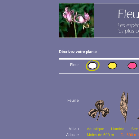
Décrivez votre plante
Fleur
Feuille
Milieu
Aquatique
Humide
Sec
Altitude
Moins de 600 m
De 600 à 