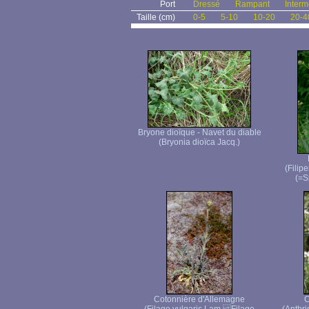
Port
Dressé
Rampant
Interm
Taille (cm)
0-5
5-10
10-20
20-4
Bryone dioïque - Navet du diable
(Bryonia dioïca Jacq.)
(Filip
(=S
Cotonnière d'Allemagne
C