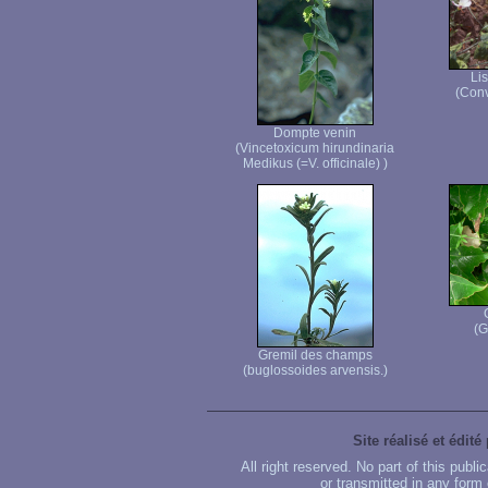
Li
(Conv
Dompte venin
(Vincetoxicum hirundinaria
Medikus (=V. officinale) )
(G
Gremil des champs
(buglossoides arvensis.)
Site réalisé et édité
All right reserved. No part of this publ
or transmitted in any form