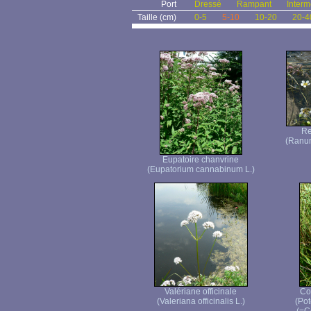
Port
Dressé
Rampant
Interm
Taille (cm)
0-5
5-10
10-20
20-4
Re
(Ranun
Eupatoire chanvrine
(Eupatorium cannabinum L.)
Valériane officinale
Co
(Valeriana officinalis L.)
(Pot