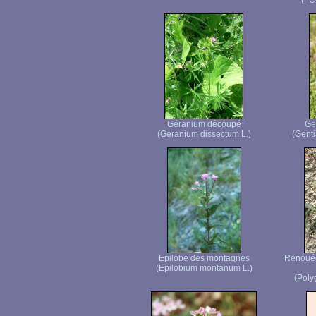
(=C
Géranium découpé
Ge
(Geranium dissectum L.)
(Genti
Epilobe des montagnes
Renouée 
(Epilobium montanum L.)
(Poly