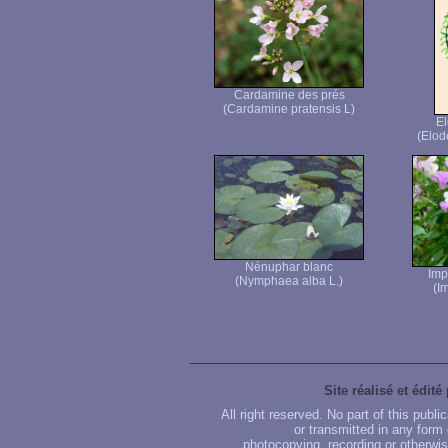
Cardamine des prés
(Cardamine pratensis L)
E
(Elod
Nénuphar blanc
Imp
(Nymphaea alba L.)
(I
Site réalisé et édité
All right reserved. No part of this publ
or transmitted in any form
photocopying, recording or otherwise