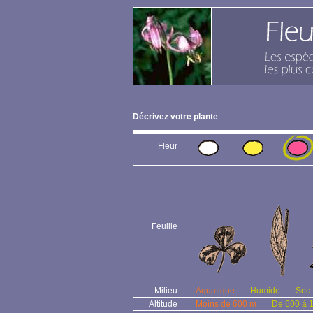
Décrivez votre plante
Fleur
Feuille
Milieu
Aquatique
Humide
Sec
Altitude
Moins de 600 m
De 600 à 