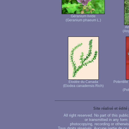
Géranium livide
(Geranium phaeum L.)
An
(Ang
Elodée du Canada
Potentille
(Elodea canadensis Rich)
(Pot
Site réalisé et édité
All right reserved. No part of this publ
or transmitted in any form
photocopying, recording or otherwise
Tous droits réservés. Aucune partie de ce 