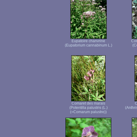
Eupatoire chanvrine
Cor
(Eupatorium cannabinum L.)
(C
Comaret des marais
C
(Potentilla palustris (L.)
(Anthri
(=Comarum palustre))