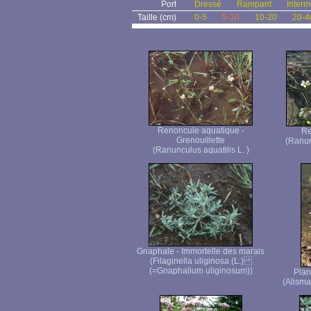
Port
Dressé
Rampant
Interm
Taille (cm)
0-5
5-10
10-20
20-4
Renoncule aquatique -
Re
Grenouillette
(Ranun
(Ranunculus aquatilis L. )
Gnaphale - Immortelle des marais
(Filaginella uliginosa (L.)
(=Gnaphalium uliginosum))
Plan
(Alisma