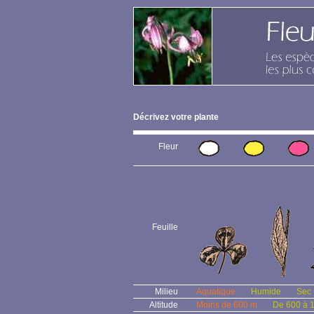
Décrivez votre plante
Fleur
Feuille
Milieu
Aquatique
Humide
Sec
Altitude
Moins de 600 m
De 600 à 