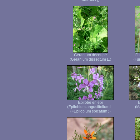
silvestris ))
Géranium découpé
Fu
(Geranium dissectum L.)
(Fum
Epilobe en épi
(Epilobium angustifolium L.
(M
(=Epilobium spicatum ))