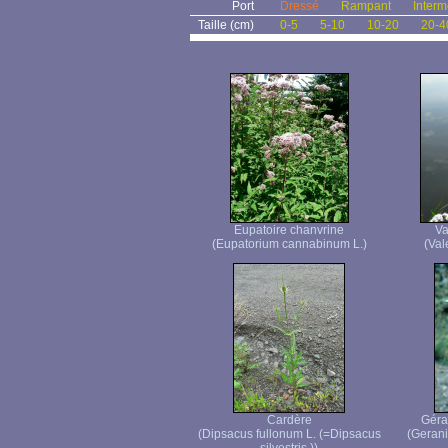
Port
Dressé
Rampant
Interm
Taille (cm)
0-5
5-10
10-20
20-4
Eupatoire chanvrine
Va
(Eupatorium cannabinum L.)
(Vale
Cardère
Géra
(Dipsacus fullonum L. (=Dipsacus
(Geran