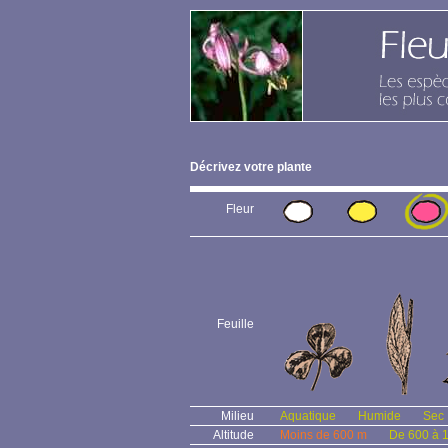
Décrivez votre plante
Fleur
Feuille
Milieu
Aquatique
Humide
Sec
Altitude
Moins de 600 m
De 600 à 