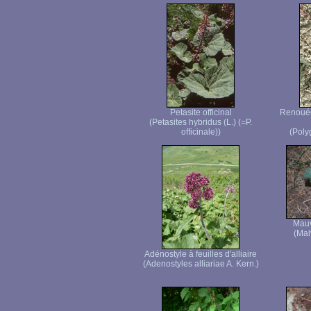
Petasite officinal
Renouée 
(Petasites hybridus (L.) (=P.
officinale))
(Poly
Mauv
(Mal
Adénostyle à feuilles d'alliaire
(Adenostyles alliariae A. Kern.)