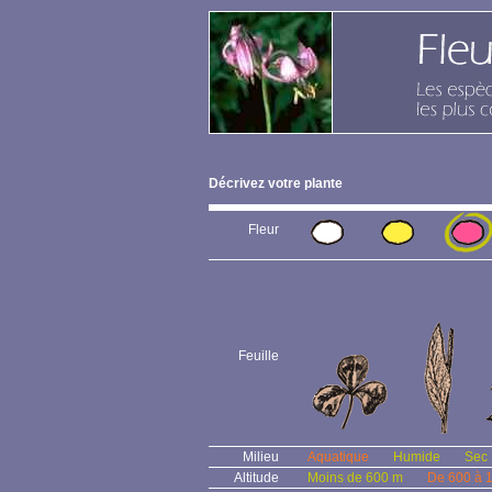
Décrivez votre plante
Fleur
Feuille
Milieu
Aquatique
Humide
Sec
Altitude
Moins de 600 m
De 600 à 