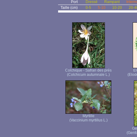
Port
Dressé
Rampant
Interm
Taille (cm)
0-5
5-10
10-20
20-4
Colchique - Safran des prés
E
(Colchicum autumnale L.)
(Elod
Myrtille
(Vaccinium myrtillus L.)
Ge
(Genti