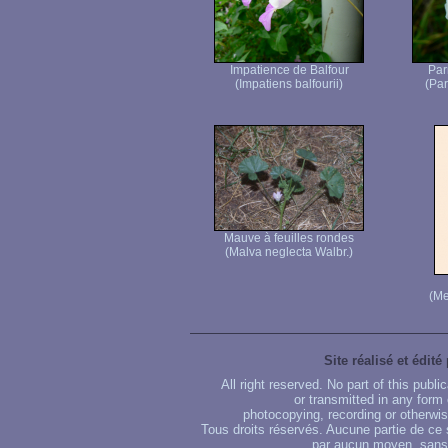
Impatience de Balfour
Par
(Impatiens balfourii)
(Par
Mauve à feuilles rondes
(Malva neglecta Walbr.)
(Me
Site réalisé et édité
All right reserved. No part of this publ
or transmitted in any form
photocopying, recording or otherwise
Tous droits réservés. Aucune partie de ce 
par aucun moyen, sans u