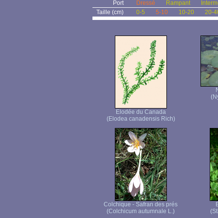
Port
Dressé
Rampant
Interm
Taille (cm)
0-5
5-10
10-20
20-4
(N
Elodée du Canada
(Elodea canadensis Rich)
Colchique - Safran des prés
(Colchicum autumnale L.)
(St