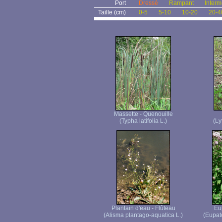
Port
Dressé
Rampant
Interm
Taille (cm)
0-5
5-10
10-20
20-4
Massette - Quenouille
(Typha latifolia L.)
(Ly
Plantain d'eau - Flûteau
Eu
(Alisma plantago-aquatica L.)
(Eupat