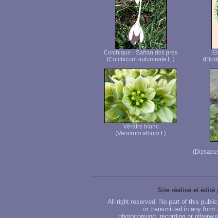
Colchique - Safran des prés
E
(Colchicum autumnale L.)
(Elod
Vérâtre blanc
(Veratrum album L)
(Dipsacus
Site réalisé et édité
All right reserved. No part of this publ
or transmitted in any form
photocopying, recording or otherwise