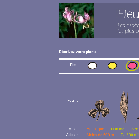
Décrivez votre plante
Fleur
Feuille
Milieu
Aquatique
Humide
Sec
Altitude
Moins de 600 m
De 600 à 