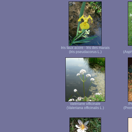
Iris faux acore - Iris des marais
(Iris pseudacorus L.)
(Asph
Valériane officinale
Pr
(Valeriana officinalis L.)
(Pren