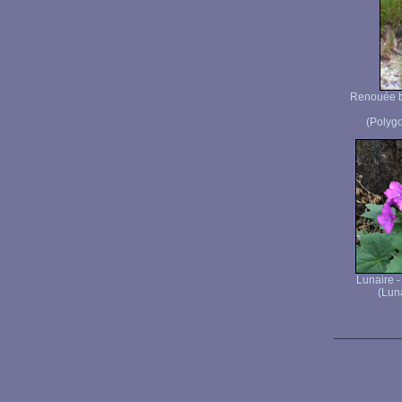
Renouée bi
(Polygo
Lunaire 
(Lun