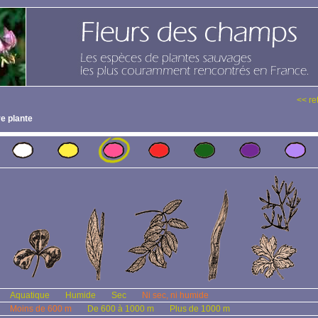
<< re
e plante
Aquatique
Humide
Sec
Ni sec, ni humide
Moins de 600 m
De 600 à 1000 m
Plus de 1000 m