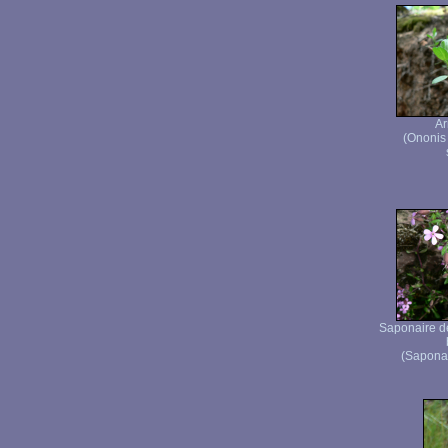
Ar
(Ononis
Saponaire de
(Saponar