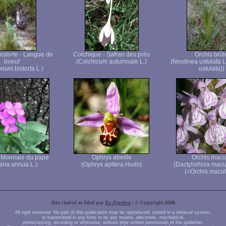
storte - Langue de
Colchique - Safran des prés
Orchis brûl
boeuf
(Colchicum autumnale L.)
(Neotinea ustulata L
num bistorta L.)
ustulata))
- Monnaie du pape
Ophrys abeille
Orchis macu
aria annua L.)
(Ophrys apifera Huds)
(Dactylorhiza macu
(=Orchis macul
Site réalisé et édité par
Ex Algebra
- © Copyright 2008
All right reserved. No part of this publication may be reproduced, stored in a retrieval system,
or transmitted in any form or by any means, electronic, mechanical,
photocopying, recording or otherwise, without prior written permission of the publisher.