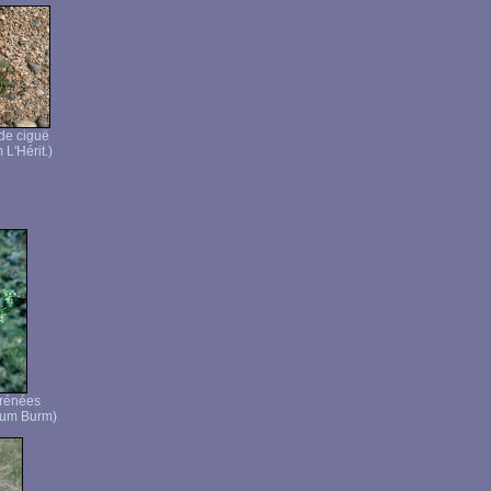
 de ciguë
 L'Hérit.)
rénées
cum Burm)