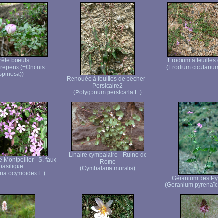
rête boeufs
Erodium à feuilles
 repens (=Ononis
(Erodium cicutarium
spinosa))
Renouée à feuilles de pêcher -
Persicaire2
(Polygonum persicaria L.)
Linaire cymbalaire - Ruine de
 Montpellier - S. faux
Rome
basilique
(Cymbalaria muralis)
ia ocymoïdes L.)
Géranium des Py
(Geranium pyrenaï