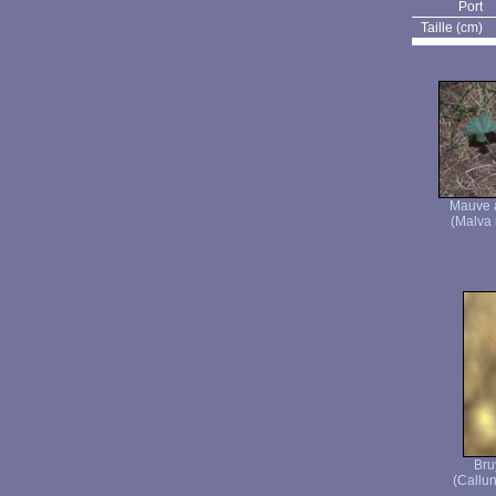
Port
Taille (cm)
Mauve à
(Malva 
Bru
(Callun