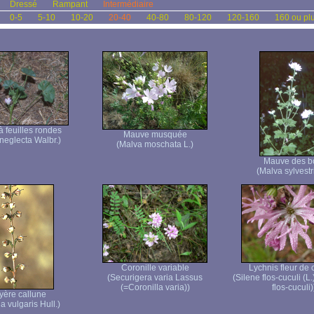
Dressé
Rampant
Intermédiaire
0-5
5-10
10-20
20-40
40-80
80-120
120-160
160 ou pl
 feuilles rondes
Mauve musquée
neglecta Walbr.)
(Malva moschata L.)
Mauve des b
(Malva sylvestri
Coronille variable
Lychnis fleur de
(Securigera varia Lassus
(Silene flos-cuculi (L
(=Coronilla varia))
flos-cuculi)
yère callune
a vulgaris Hull.)